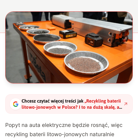
Chcesz czytać więcej treści jak
„
Recykling baterii
litowo-jonowych w Polsce? I to na dużą skalę, a
to wszystko rusza właśnie w Zawierciu
"
?
Popyt na auta elektryczne będzie rosnąć, więc
recykling baterii litowo-jonowych naturalnie