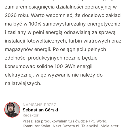
zamiarem osiągnięcia działalności operacyjnej w
2026 roku. Warto wspomnieć, że docelowo zakład
ma być w 100% samowystarczalny energetycznie
i zasilany w pełni energią odnawialną za sprawą
instalacji fotowoltaicznych, turbin wiatrowych oraz
magazynów energii. Po osiągnięciu pełnych
zdolności produkcyjnych rocznie będzie
konsumować solidne 100 GWh energii
elektrycznej, więc wyzwanie nie należy do
najłatwiejszych.
NAPISANE PRZEZ
S
Sebastian Górski
Redaktor
Przez lata produkowałem tu i ówdzie (PC World,
Komputer Świat, Next Gazeta.pl, Telepolis). Moje alter