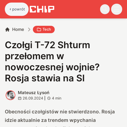
powrót
Home
Tech
Czołgi T-72 Shturm
przełomem w
nowoczesnej wojnie?
Rosja stawia na SI
Mateusz Łysoń
M
26.09.2024
|
4
min
Obecności czołgistów nie stwierdzono. Rosja
idzie aktualnie za trendem wpychania