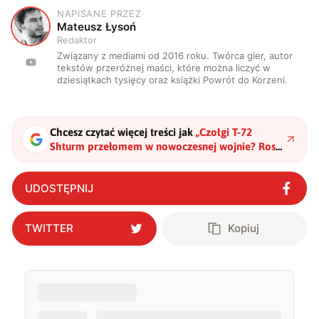
NAPISANE PRZEZ
M
Mateusz Łysoń
Redaktor
Związany z mediami od 2016 roku. Twórca gier, autor
tekstów przeróżnej maści, które można liczyć w
dziesiątkach tysięcy oraz książki Powrót do Korzeni.
Chcesz czytać więcej treści jak
„
Czołgi T-72
Shturm przełomem w nowoczesnej wojnie? Rosja
stawia na SI
"
?
UDOSTĘPNIJ
TWITTER
Kopiuj