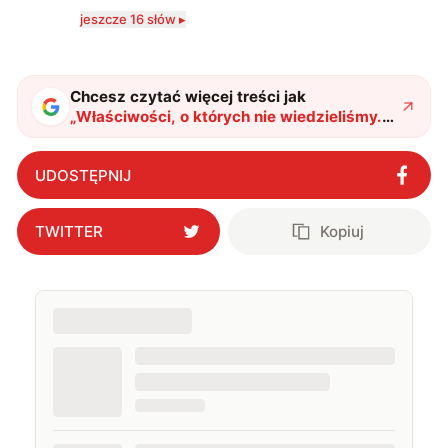
komputerowych i filmów. Obecnie publikuję
jeszcze 16 słów ▸
zdecydowanie częściej na tematy związane z nauką
oraz technologią. W wolnym czasie uwielbiam
podróżować, śledzić kinowe i książkowe nowości, a
także uprawiać oraz oglądać sport.
Chcesz czytać więcej treści jak
„
Właściwości, o których nie wiedzieliśmy.
Eksperci od spintroniki właśnie je ujawnili w
nowym materiale
"
?
UDOSTĘPNIJ
TWITTER
Kopiuj