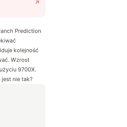
anch Prediction
ekiwać
iduje kolejność
wać. Wzrost
 użyciu 9700X.
jest nie tak?