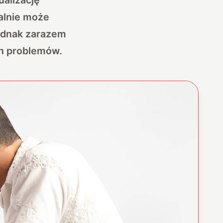
alnie może
ednak zarazem
ch problemów.