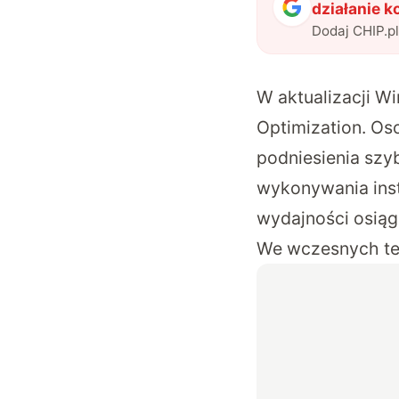
działanie 
Dodaj CHIP.p
W aktualizacji W
Optimization. O
podniesienia szy
wykonywania inst
wydajności osiąg
We wczesnych test