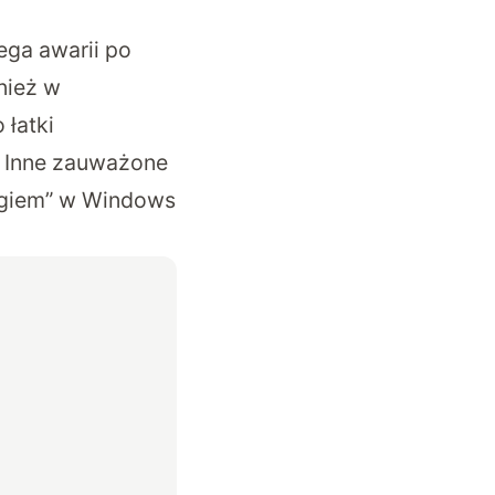
ega awarii po
nież w
 łatki
l. Inne zauważone
ngiem” w Windows