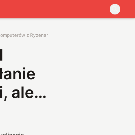
 komputerów z Ryzenami, ale…
1
łanie
, ale…
ualizację