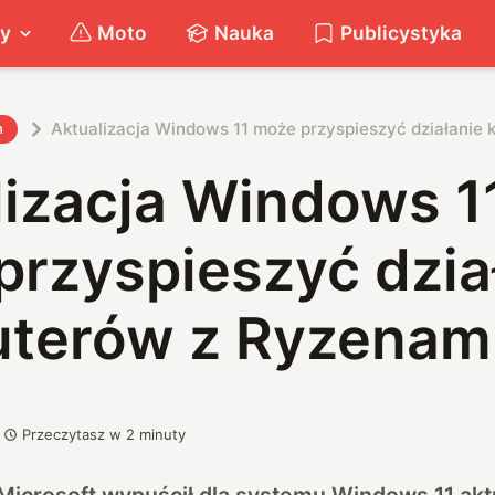
ty
Moto
Nauka
Publicystyka
Aktualizacja Windows 11 może przyspieszyć działanie
h
lizacja Windows 1
przyspieszyć dzia
terów z Ryzenami
Przeczytasz w
2
minuty
icrosoft wypuścił dla systemu Windows 11 akt