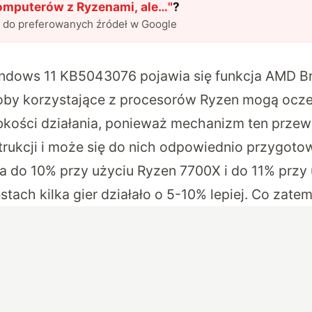
komputerów z Ryzenami, ale…
"
?
l do preferowanych źródeł w Google
indows 11 KB5043076 pojawia się funkcja AMD Br
soby korzystające z procesorów Ryzen mogą ocz
bkości działania, ponieważ mechanizm ten przew
rukcji i może się do nich odpowiednio przygoto
a do 10% przy użyciu Ryzen 7700X i do 11% przy
ach kilka gier działało o 5-10% lepiej. Co zatem 