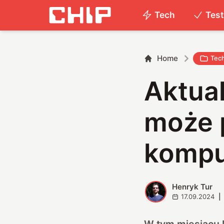
Tech
Tes
Home
Tec
Aktua
może 
kompu
Henryk Tur
H
17.09.2024
|
W tym miesiącu M