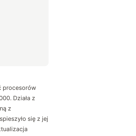
ć procesorów
000. Działa z
ną z
ieszyło się z jej
tualizacja