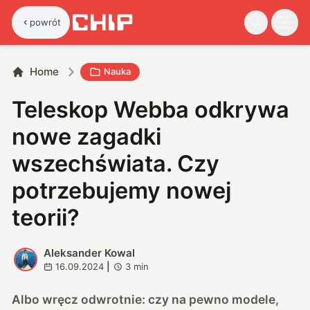
powrót
Home
Nauka
Teleskop Webba odkrywa
nowe zagadki
wszechświata. Czy
potrzebujemy nowej
teorii?
Aleksander Kowal
A
16.09.2024
|
3
min
Albo wręcz odwrotnie: czy na pewno modele,