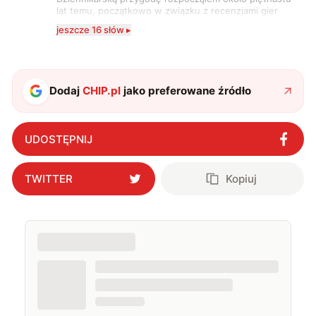
lat temu, początkowo w związku z recenzjami gier
komputerowych i filmów. Obecnie publikuję
jeszcze 16 słów ▸
zdecydowanie częściej na tematy związane z nauką
oraz technologią. W wolnym czasie uwielbiam
podróżować, śledzić kinowe i książkowe nowości, a
także uprawiać oraz oglądać sport.
Dodaj
CHIP.pl
jako preferowane źródło
UDOSTĘPNIJ
TWITTER
Kopiuj