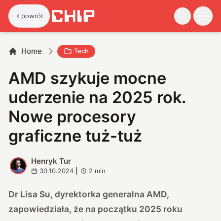
powrót
Home
Tech
AMD szykuje mocne
uderzenie na 2025 rok.
Nowe procesory
graficzne tuż-tuż
Henryk Tur
H
30.10.2024
|
2
min
Dr Lisa Su, dyrektorka generalna AMD,
zapowiedziała, że na początku 2025 roku