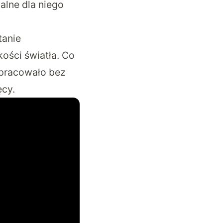
lne dla niego
tanie
ości światła. Co
 pracowało bez
ęcy.