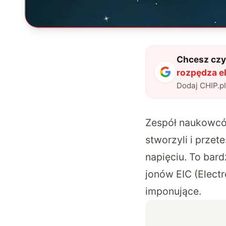
Chcesz czyt
rozpędza el
Dodaj CHIP.p
Zespół naukowcó
stworzyli i prze
napięciu. To bar
jonów EIC (Electr
imponujące.