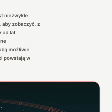
st niezwykle
, aby zobaczyć, z
 od lat
ane
sobą możliwie
ki powstają w