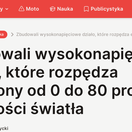
ty
Moto
Nauka
Publicystyka
Zbudowali wysokonapięciowe działo, które rozpędza e
ka
wali wysokonapi
, które rozpędza
ony od 0 do 80 pr
ści światła
ycki