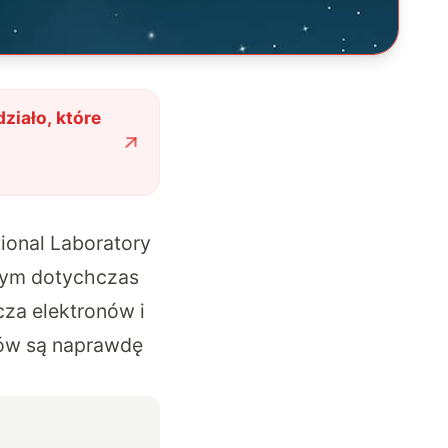
iało, które
onal Laboratory
szym dotychczas
za elektronów i
stów są naprawdę