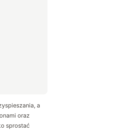
yspieszania, a
tonami oraz
ko sprostać