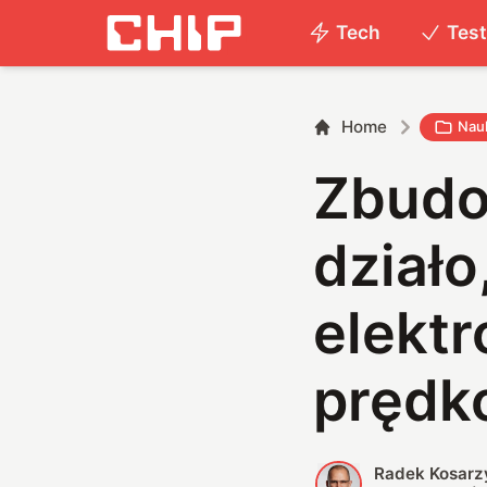
Tech
Tes
Home
Nau
Zbudo
działo
elektr
prędko
Radek Kosarz
R