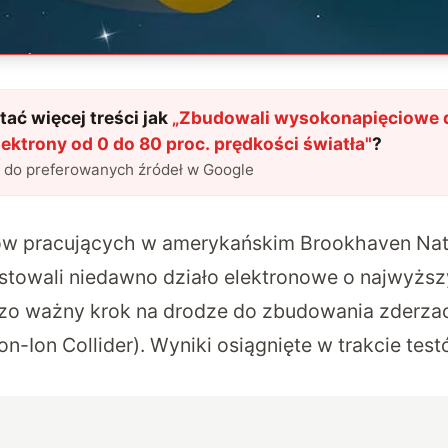
ać więcej treści jak
„
Zbudowali wysokonapięciowe dz
ektrony od 0 do 80 proc. prędkości światła
"
?
l do preferowanych źródeł w Google
w pracujących w amerykańskim Brookhaven Nati
testowali niedawno działo elektronowe o najwyż
dzo ważny krok na drodze do zbudowania zderzac
on-Ion Collider). Wyniki osiągnięte w trakcie te