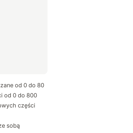
szane od 0 do 80
i od 0 do 800
dowych części
 ze sobą