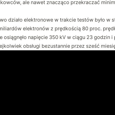
owców, ale nawet znacząco przekraczać minima
wo działo elektronowe w trakcie testów było w s
miliardów elektronów z prędkością 80 proc. prędk
ie osiągnęło napięcie 350 kV w ciągu 23 godzin i
ejkolwiek obsługi bezustannie przez sześć miesi