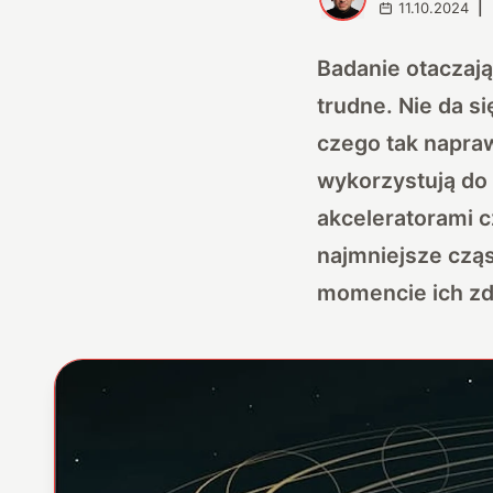
11.10.2024
|
Badanie otaczają
trudne. Nie da s
czego tak napraw
wykorzystują do
akceleratorami c
najmniejsze cząs
momencie ich zd