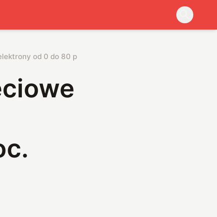
lektrony od 0 do 80 proc. prędkości światła
ęciowe
oc.