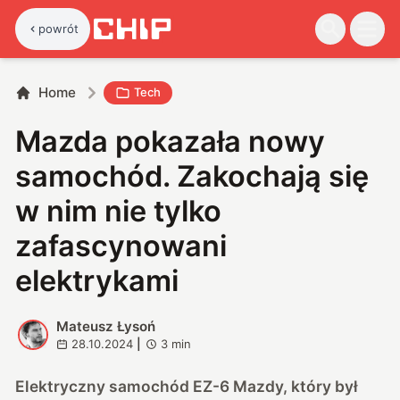
powrót
Home
Tech
Mazda pokazała nowy
samochód. Zakochają się
w nim nie tylko
zafascynowani
elektrykami
Mateusz Łysoń
M
28.10.2024
|
3
min
Elektryczny samochód EZ-6 Mazdy, który był