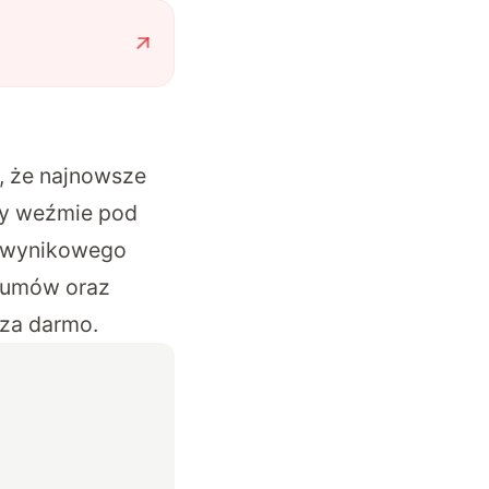
, że najnowsze
óry weźmie pod
ji wynikowego
szumów oraz
 za darmo.