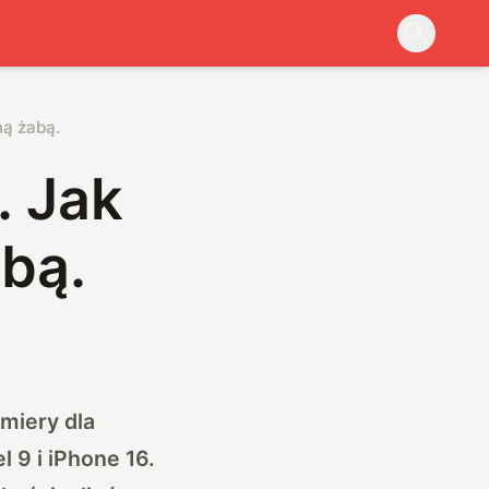
ną żabą.
. Jak
bą.
miery dla
 9 i iPhone 16.