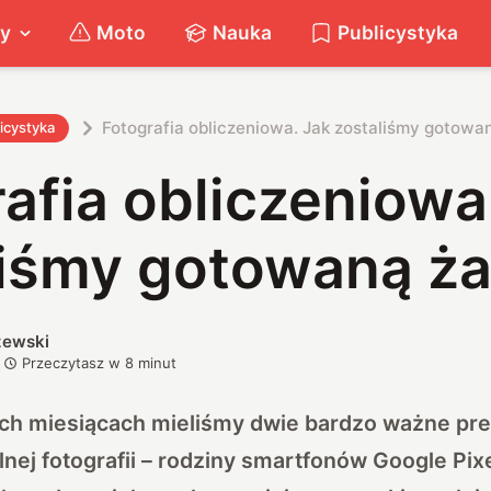
ty
Moto
Nauka
Publicystyka
Fotografia obliczeniowa. Jak zostaliśmy gotowa
icystyka
afia obliczeniowa
liśmy gotowaną ża
zewski
Przeczytasz w
8
minut
ch miesiącach mieliśmy dwie bardzo ważne pre
nej fotografii – rodziny smartfonów Google Pixel