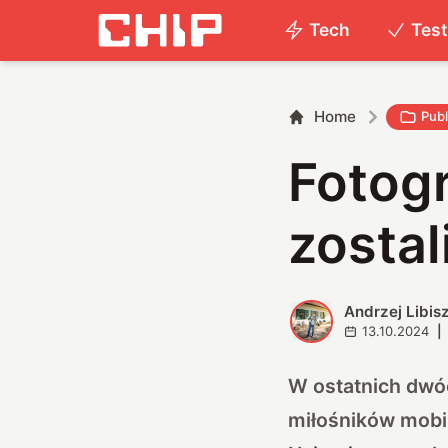
Tech
Tes
Home
Publ
Fotogr
zosta
Andrzej Libis
A
13.10.2024
|
W ostatnich dwó
miłośników mobil