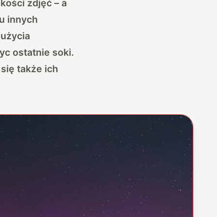
kości zdjęć – a
lu innych
 użycia
yc ostatnie soki.
się także ich