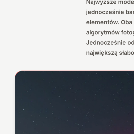
Najwyższe modele
jednocześnie bar
elementów. Oba n
algorytmów fotog
Jednocześnie odn
największą słabo