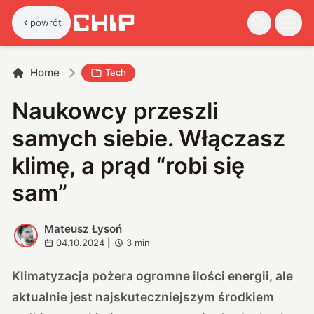
powrót
Home
Tech
Naukowcy przeszli
samych siebie. Włączasz
klimę, a prąd “robi się
sam”
Mateusz Łysoń
M
04.10.2024
|
3
min
Klimatyzacja pożera ogromne ilości energii, ale
aktualnie jest najskuteczniejszym środkiem