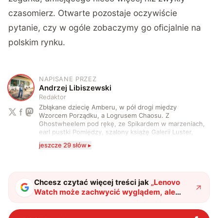
czasomierz. Otwarte pozostaje oczywiście
pytanie, czy w ogóle zobaczymy go oficjalnie na
polskim rynku.
NAPISANE PRZEZ
A
Andrzej Libiszewski
Redaktor
Zbłąkane dziecię Amberu, w pół drogi między
Wzorcem Porządku, a Logrusem Chaosu. Z
Ghostwheelem pod rękę, ze Spikardem w marzeniach,
earl pustki Pomiędzy, szalony książę Galerii Luster,
karta Tarota nakreślona między wtedy, a teraz. A
jeszcze 29 słów ▸
serio? Pisaniem o szeroko pojętej technice o zajmuję
się od 2017 roku. Poza tym kocham fotografię, książki,
fantastykę i koty. W wolnych chwilach słucham muzyki
i gram w gry :)
Chcesz czytać więcej treści jak
„
Lenovo
Watch może zachwycić wyglądem, ale
potrafi nie tylko to
"
?