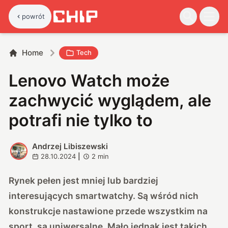
powrót
Home
Tech
Lenovo Watch może
zachwycić wyglądem, ale
potrafi nie tylko to
Andrzej Libiszewski
A
28.10.2024
|
2
min
Rynek pełen jest mniej lub bardziej
interesujących smartwatchy. Są wśród nich
konstrukcje nastawione przede wszystkim na
sport, są uniwersalne. Mało jednak jest takich,