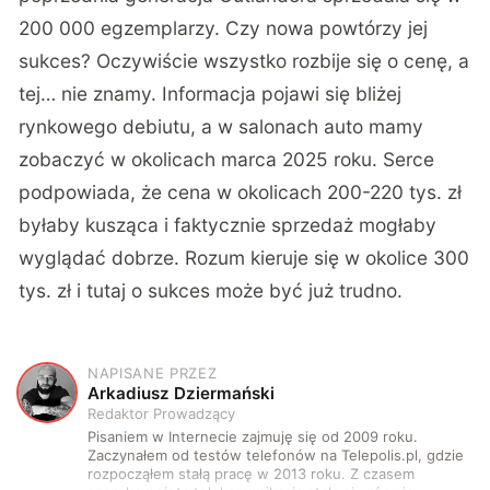
200 000 egzemplarzy. Czy nowa powtórzy jej
sukces? Oczywiście wszystko rozbije się o cenę, a
tej… nie znamy. Informacja pojawi się bliżej
rynkowego debiutu, a w salonach auto mamy
zobaczyć w okolicach marca 2025 roku. Serce
podpowiada, że cena w okolicach 200-220 tys. zł
byłaby kusząca i faktycznie sprzedaż mogłaby
wyglądać dobrze. Rozum kieruje się w okolice 300
tys. zł i tutaj o sukces może być już trudno.
NAPISANE PRZEZ
A
Arkadiusz Dziermański
Redaktor Prowadzący
Pisaniem w Internecie zajmuję się od 2009 roku.
Zaczynałem od testów telefonów na Telepolis.pl, gdzie
rozpocząłem stałą pracę w 2013 roku. Z czasem