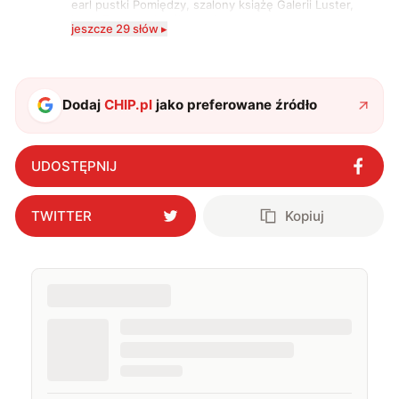
earl pustki Pomiędzy, szalony książę Galerii Luster,
karta Tarota nakreślona między wtedy, a teraz. A
jeszcze 29 słów ▸
serio? Pisaniem o szeroko pojętej technice o zajmuję
się od 2017 roku. Poza tym kocham fotografię, książki,
fantastykę i koty. W wolnych chwilach słucham muzyki
i gram w gry :)
Dodaj
CHIP.pl
jako preferowane źródło
UDOSTĘPNIJ
TWITTER
Kopiuj