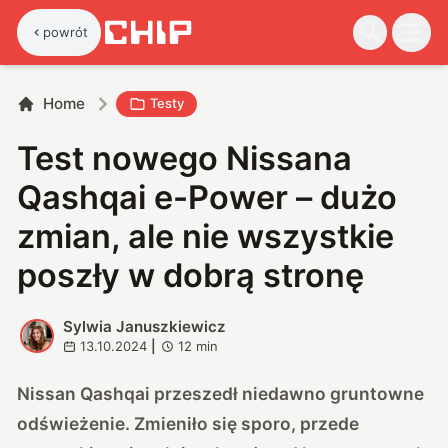
powrót
Home
Testy
Test nowego Nissana
Qashqai e-Power – dużo
zmian, ale nie wszystkie
poszły w dobrą stronę
Sylwia Januszkiewicz
S
13.10.2024
|
12
min
Nissan Qashqai przeszedł niedawno gruntowne
odświeżenie. Zmieniło się sporo, przede