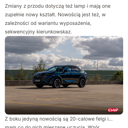
Zmiany z przodu dotyczą też lamp i mają one
zupełnie nowy kształt. Nowością jest też, w
zależności od wariantu wyposażenia,
sekwencyjny kierunkowskaz.
Z boku jedyną nowością są 20-calowe felgi i…
mam co do nich mieszane uczucia. Wzór