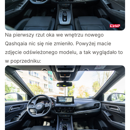
Na pierwszy rzut oka we wnętrzu nowego
Qashqaia nic się nie zmieniło. Powyżej macie
zdjęcie odświeżonego modelu, a tak wyglądało to
w poprzedniku: