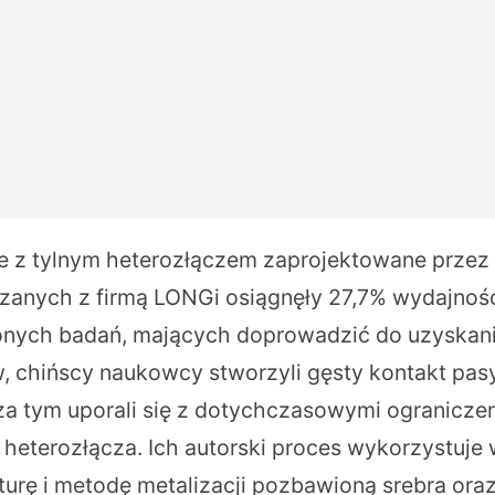
 z tylnym heterozłączem zaprojektowane przez 
anych z firmą LONGi osiągnęły 27,7% wydajnoś
nych badań, mających doprowadzić do uzyskani
, chińscy naukowcy stworzyli gęsty kontakt pas
za tym uporali się z dotychczasowymi ogranicze
heterozłącza. Ich autorski proces wykorzystuje 
urę i metodę metalizacji pozbawioną srebra oraz