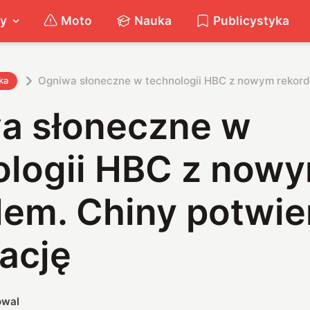
ty
Moto
Nauka
Publicystyka
Ogniwa słoneczne w technologii HBC z nowym rekord
ka
a słoneczne w
ologii HBC z now
dem. Chiny potwie
ację
owal