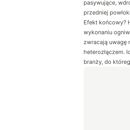
pasywujące, wdro
przedniej powłoki 
Efekt końcowy? H
wykonaniu ogniw 
zwracają uwagę n
heterozłączem. I
branży, do któreg