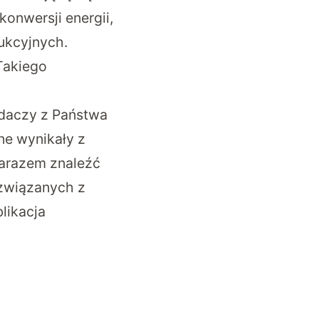
konwersji energii,
ukcyjnych.
Takiego
adaczy z Państwa
ne wynikały z
zarazem znaleźć
 związanych z
blikacja