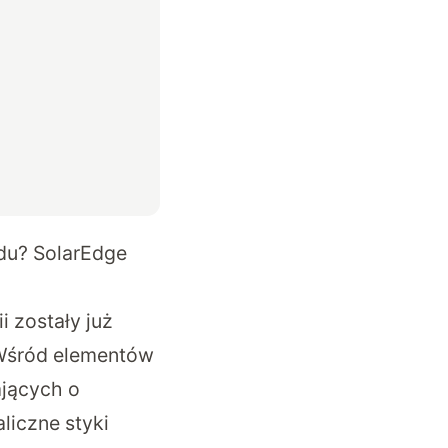
ądu? SolarEdge
 zostały już
 Wśród elementów
jących o
iczne styki