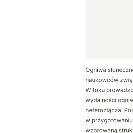
Ogniwa słoneczne
naukowców związ
W toku prowadzo
wydajności ogniw
heterozłącza. Po
w przygotowaniu 
wzorowaną strukt