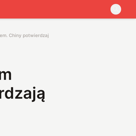
em. Chiny potwierdzają dominację
ym
rdzają