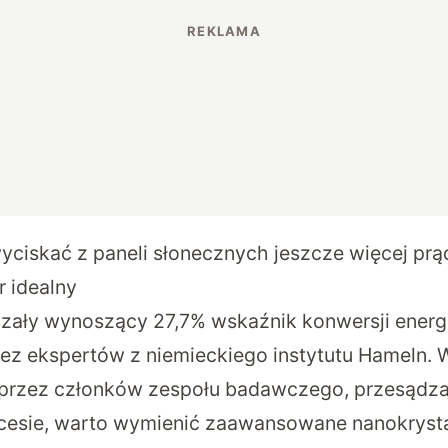
yciskać z paneli słonecznych jeszcze więcej pr
r idealny
azały wynoszący 27,7% wskaźnik konwersji energii
ez ekspertów z niemieckiego instytutu Hameln.
przez członków zespołu badawczego, przesądza
esie, warto wymienić zaawansowane nanokrystal