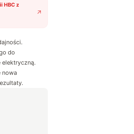
i HBC z
ajności.
ego do
 elektryczną.
e nowa
ezultaty.