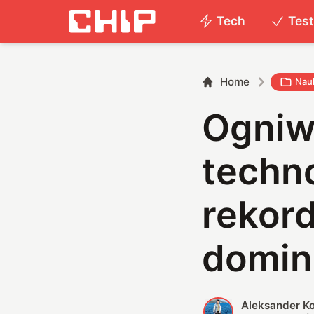
Tech
Tes
Home
Nau
Ogniw
techn
rekor
domin
Aleksander K
A