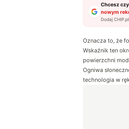
Chcesz czyt
nowym reko
Dodaj CHIP.p
Oznacza to, że f
Wskaźnik ten okr
powierzchni modu
Ogniwa słoneczne
technologia w ręk