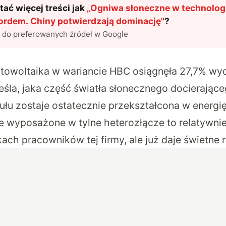
ać więcej treści jak
„
Ogniwa słoneczne w technologi
rdem. Chiny potwierdzają dominację
"
?
l do preferowanych źródeł w Google
otowoltaika w wariancie HBC osiągnęła 27,7% wyd
eśla, jaka część światła słonecznego docierając
łu zostaje ostatecznie przekształcona w energię
 wyposażone w tylne heterozłącze to relatywni
ach pracowników tej firmy, ale już daje świetne r