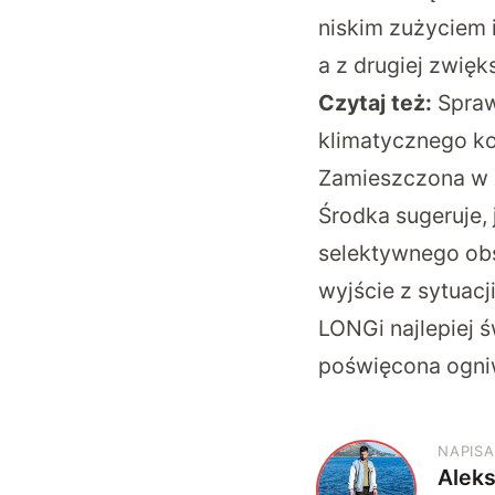
niskim zużyciem i
a z drugiej zwię
Czytaj też:
Spraw
klimatycznego kos
Zamieszczona w
Środka sugeruje,
selektywnego obs
wyjście z sytuac
LONGi najlepiej ś
poświęcona ogn
NAPISA
Alek
A