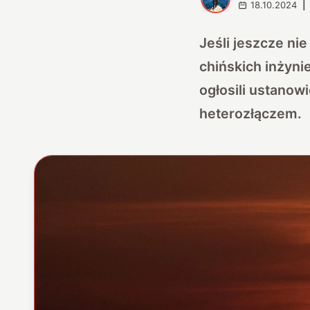
18.10.2024
|
Jeśli jeszcze ni
chińskich inżyni
ogłosili ustanow
heterozłączem.