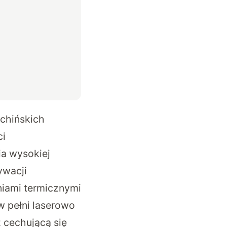
chińskich
ci
a wysokiej
ywacji
niami termicznymi
w pełni laserowo
 cechującą się