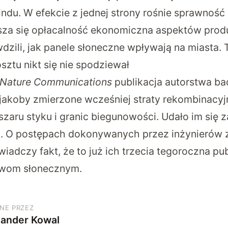
ndu. W efekcie z jednej strony rośnie sprawność 
ksza się opłacalność ekonomiczna aspektów prod
dzili, jak panele słoneczne wpływają na miasta. 
ztu nikt się nie spodziewał
Nature Communications
publikacja autorstwa b
 jakoby zmierzone wcześniej straty rekombinacyj
zaru styku i granic biegunowości. Udało im się 
ji. O postępach dokonywanych przez inżynierów
wiadczy fakt, że to już ich trzecia tegoroczna pu
iwom słonecznym.
NE PRZEZ
sander Kowal