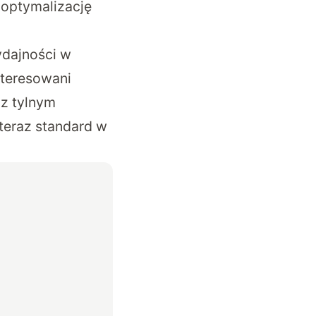
 optymalizację
ydajności w
nteresowani
z tylnym
teraz standard w