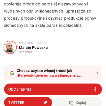
otwierają drogę do bardziej niezawodnych i
wydajnych ogniw słonecznych, upraszczając
procesy produkcyjne i czyniąc produkcję ogniw
słonecznych na skalę bardziej opłacalną.
NAPISANE PRZEZ
M
Marcin Powęska
Redaktor
Chcesz czytać więcej treści jak
„
Perowskitowe ogniwa słoneczne z
Hongkongu biją wszelkie rekordy. Świat
przeciera oczy ze zdumienia
"
?
UDOSTĘPNIJ
TWITTER
Kopiuj