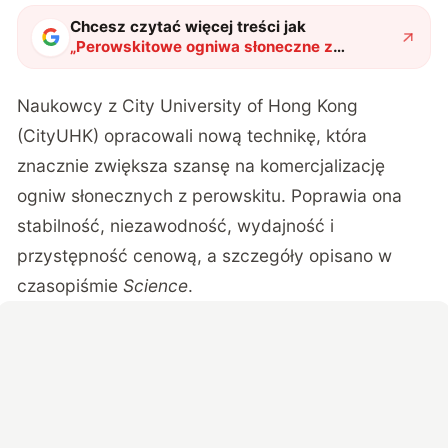
Chcesz czytać więcej treści jak
„
Perowskitowe ogniwa słoneczne z
Hongkongu biją wszelkie rekordy. Świat
przeciera oczy ze zdumienia
"
?
Naukowcy z City University of Hong Kong
(CityUHK) opracowali nową technikę, która
znacznie zwiększa szansę na komercjalizację
ogniw słonecznych z perowskitu. Poprawia ona
stabilność, niezawodność, wydajność i
przystępność cenową, a szczegóły opisano w
czasopiśmie
Science
.