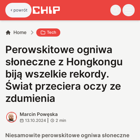
powrót
Home
Tech
Perowskitowe ogniwa
słoneczne z Hongkongu
biją wszelkie rekordy.
Świat przeciera oczy ze
zdumienia
Marcin Powęska
M
13.10.2024
|
2
min
Niesamowite perowskitowe ogniwa słoneczne