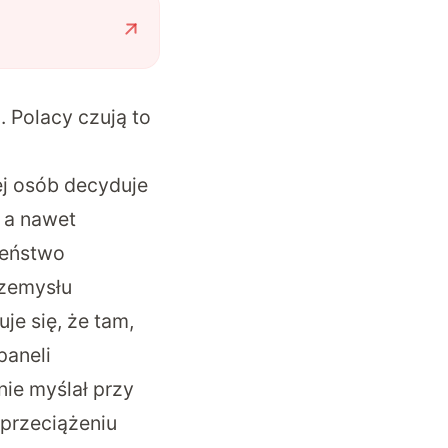
. Polacy czują to
ej osób decyduje
 a nawet
zeństwo
rzemysłu
e się, że tam,
paneli
nie myślał przy
 przeciążeniu