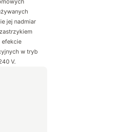
domowych
e używanych
e jej nadmiar
 “zastrzykiem
 efekcie
yjnych w tryb
240 V.