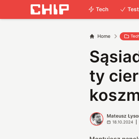
Tech
Tes
Home
Tec
Sąsia
ty cie
koszm
Mateusz Łyso
M
18.10.2024
|
Montujesz panele