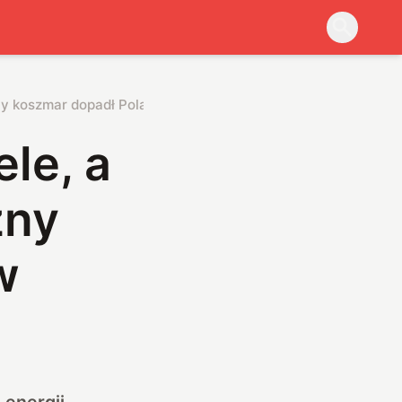
zny koszmar dopadł Polaków
le, a
zny
w
energii.