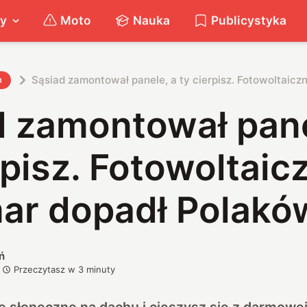
ty
Moto
Nauka
Publicystyka
Sąsiad zamontował panele, a ty cierpisz. Fotowoltaic
h
d zamontował pane
rpisz. Fotowoltaic
ar dopadł Polakó
ń
Przeczytasz w
3
minuty
 słoneczne na dachu i cieszysz się z darmowej 