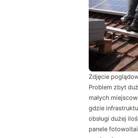
Zdjęcie poglądo
Problem zbyt duże
małych miejscowo
gdzie infrastrukt
obsługi dużej ilo
panele fotowoltai