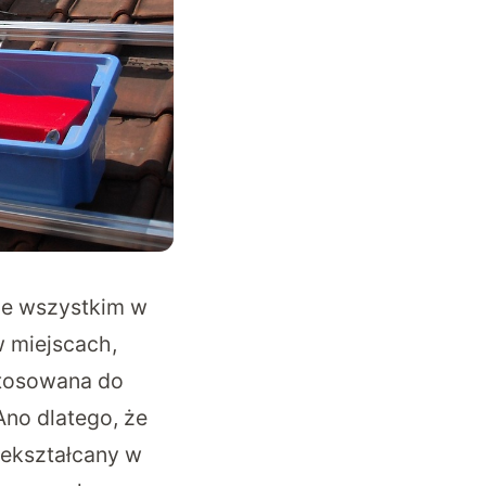
e wszystkim w
w miejscach,
ystosowana do
Ano dlatego, że
rzekształcany w