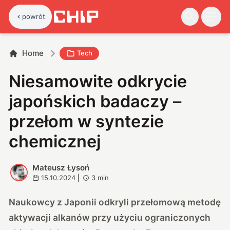
powrót
Home
Tech
Niesamowite odkrycie
japońskich badaczy –
przełom w syntezie
chemicznej
Mateusz Łysoń
M
15.10.2024
|
3
min
Naukowcy z Japonii odkryli przełomową metodę
aktywacji alkanów przy użyciu ograniczonych