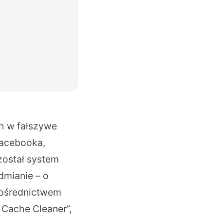
h w fałszywe
Facebooka,
został system
odmianie – o
 pośrednictwem
 Cache Cleaner”,