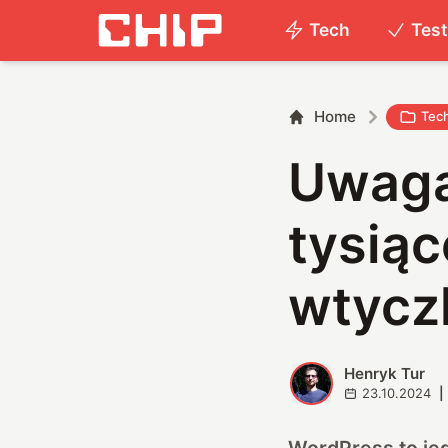
Tech
Tes
Home
Tec
Uwaga
tysią
wtycz
Henryk Tur
H
23.10.2024
|
WordPress to jed