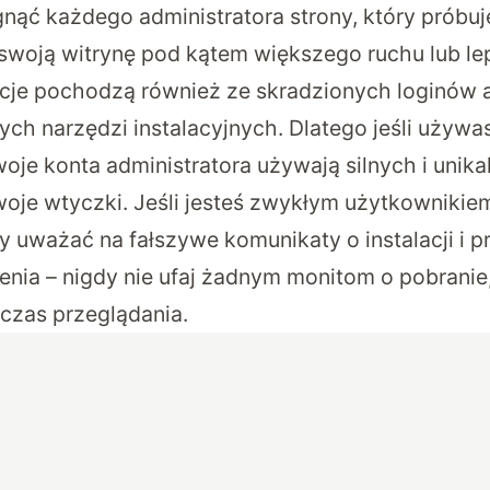
nąć każdego administratora strony, który próbuj
woją witrynę pod kątem większego ruchu lub le
ekcje pochodzą również ze skradzionych loginów a
h narzędzi instalacyjnych. Dlatego jeśli używa
woje konta administratora używają silnych i unika
swoje wtyczki. Jeśli jesteś zwykłym użytkowniki
by uważać na fałszywe komunikaty o instalacji i 
enia – nigdy nie ufaj żadnym monitom o pobranie
dczas przeglądania.