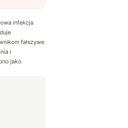
nowa infekcja
duje
ownikom fałszywe
nia i
ono jako