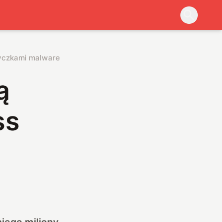
tyczkami malware
ą
ss
niego miliony