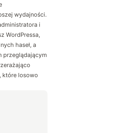
e
pszej wydajności.
dministratora i
sz WordPressa,
lnych haseł, a
em przeglądającym
przerażająco
, które losowo