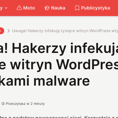
ty
Moto
Nauka
Publicystyka
Uwaga! Hakerzy infekują tysiące witryn WordPress w
h
! Hakerzy infekuj
ce witryn WordPre
kami malware
Przeczytasz w
2
minuty
na z podstaw nowoczesnej sieci. Korzystają z 