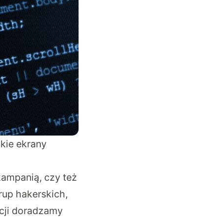
kie ekrany
ampanią, czy też
rup hakerskich,
acji doradzamy