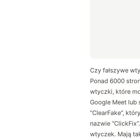
Czy fałszywe wty
Ponad 6000 stro
wtyczki, które m
Google Meet lub 
“ClearFake”, któr
nazwie “ClickFix”
wtyczek. Mają ta