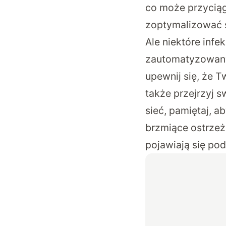
co może przyciąg
zoptymalizować s
Ale niektóre inf
zautomatyzowanyc
upewnij się, że T
także przejrzyj 
sieć, pamiętaj, a
brzmiące ostrzeż
pojawiają się po