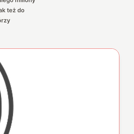
ak też do
órzy