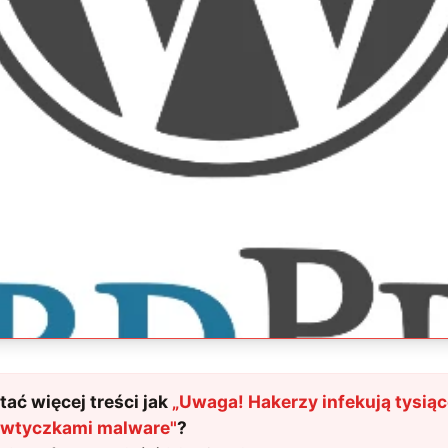
ać więcej treści jak
„
Uwaga! Hakerzy infekują tysiąc
 wtyczkami malware
"
?