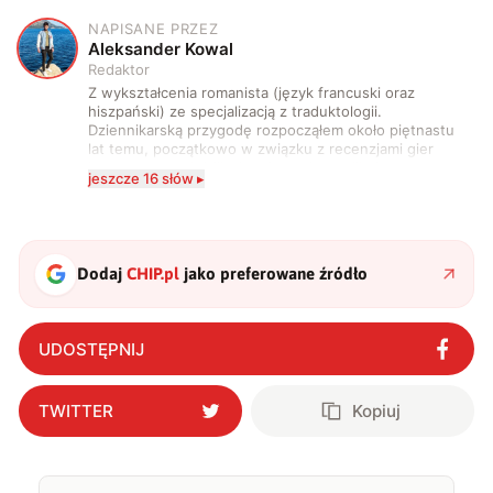
NAPISANE PRZEZ
A
Aleksander Kowal
Redaktor
Z wykształcenia romanista (język francuski oraz
hiszpański) ze specjalizacją z traduktologii.
Dziennikarską przygodę rozpocząłem około piętnastu
lat temu, początkowo w związku z recenzjami gier
komputerowych i filmów. Obecnie publikuję
jeszcze 16 słów ▸
zdecydowanie częściej na tematy związane z nauką
oraz technologią. W wolnym czasie uwielbiam
podróżować, śledzić kinowe i książkowe nowości, a
także uprawiać oraz oglądać sport.
Dodaj
CHIP.pl
jako preferowane źródło
UDOSTĘPNIJ
TWITTER
Kopiuj