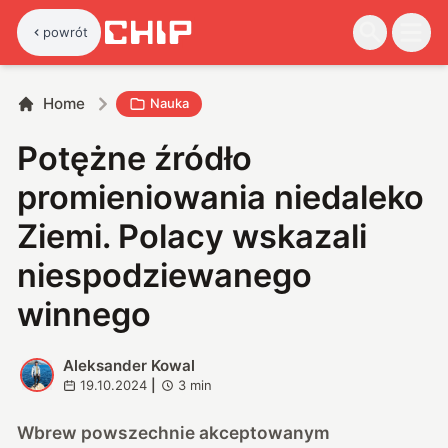
powrót
Home
Nauka
Potężne źródło
promieniowania niedaleko
Ziemi. Polacy wskazali
niespodziewanego
winnego
Aleksander Kowal
A
19.10.2024
|
3
min
Wbrew powszechnie akceptowanym