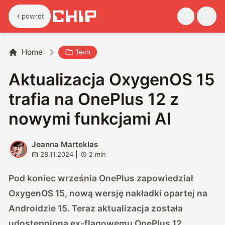
powrót
Home
Tech
Aktualizacja OxygenOS 15
trafia na OnePlus 12 z
nowymi funkcjami AI
Joanna Marteklas
J
28.11.2024
|
2
min
Pod koniec września OnePlus zapowiedział
OxygenOS 15, nową wersję nakładki opartej na
Androidzie 15. Teraz aktualizacja została
udostępniona ex-flagowemu OnePlus 12.