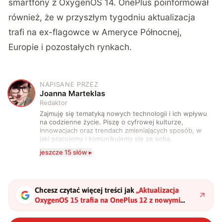
smartfony z OxygenOS 14. OnePlus poinformował
również, że w przyszłym tygodniu aktualizacja
trafi na ex-flagowce w Ameryce Północnej,
Europie i pozostałych rynkach.
NAPISANE PRZEZ
J
Joanna Marteklas
Redaktor
Zajmuję się tematyką nowych technologii i ich wpływu
na codzienne życie. Piszę o cyfrowej kulturze,
innowacjach oraz trendach zmieniających sposób, w
jaki pracujemy i komunikujemy się ze sobą.
Szczególnie interesuje mnie relacja między rozwojem
jeszcze 15 słów ▸
technologii a współczesną popkulturą. W wolnych
chwilach zakopuję się w książkach i komiksach —
najczęściej w fantastyce i wuxia.
Chcesz czytać więcej treści jak
„
Aktualizacja
OxygenOS 15 trafia na OnePlus 12 z nowymi
funkcjami AI
"
?