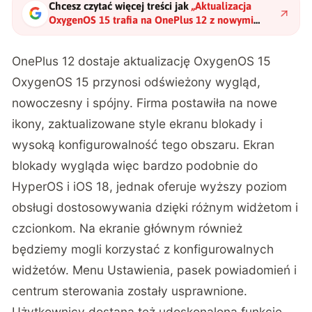
Chcesz czytać więcej treści jak
„
Aktualizacja
OxygenOS 15 trafia na OnePlus 12 z nowymi
funkcjami AI
"
?
OnePlus 12 dostaje aktualizację OxygenOS 15
OxygenOS 15 przynosi odświeżony wygląd,
nowoczesny i spójny. Firma postawiła na nowe
ikony, zaktualizowane style ekranu blokady i
wysoką konfigurowalność tego obszaru. Ekran
blokady wygląda więc bardzo podobnie do
HyperOS i iOS 18, jednak oferuje wyższy poziom
obsługi dostosowywania dzięki różnym widżetom i
czcionkom. Na ekranie głównym również
będziemy mogli korzystać z konfigurowalnych
widżetów. Menu Ustawienia, pasek powiadomień i
centrum sterowania zostały usprawnione.
Użytkownicy dostaną też udoskonaloną funkcję