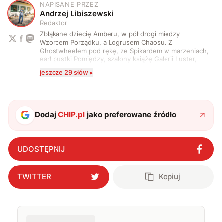
NAPISANE PRZEZ
A
Andrzej Libiszewski
Redaktor
Zbłąkane dziecię Amberu, w pół drogi między
Wzorcem Porządku, a Logrusem Chaosu. Z
Ghostwheelem pod rękę, ze Spikardem w marzeniach,
earl pustki Pomiędzy, szalony książę Galerii Luster,
karta Tarota nakreślona między wtedy, a teraz. A
jeszcze 29 słów ▸
serio? Pisaniem o szeroko pojętej technice o zajmuję
się od 2017 roku. Poza tym kocham fotografię, książki,
fantastykę i koty. W wolnych chwilach słucham muzyki
i gram w gry :)
Dodaj
CHIP.pl
jako preferowane źródło
UDOSTĘPNIJ
TWITTER
Kopiuj