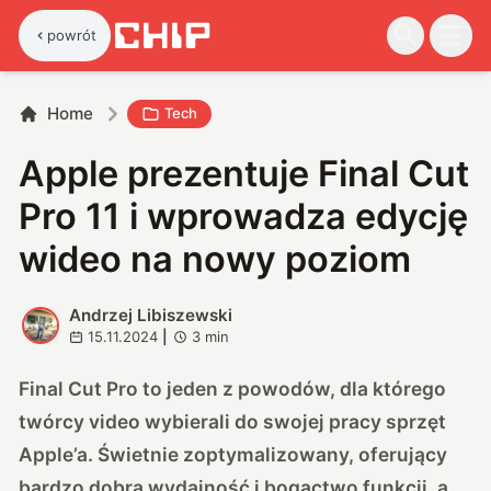
powrót
Home
Tech
Apple prezentuje Final Cut
Pro 11 i wprowadza edycję
wideo na nowy poziom
Andrzej Libiszewski
A
15.11.2024
|
3
min
Final Cut Pro to jeden z powodów, dla którego
twórcy video wybierali do swojej pracy sprzęt
Apple’a. Świetnie zoptymalizowany, oferujący
bardzo dobrą wydajność i bogactwo funkcji, a