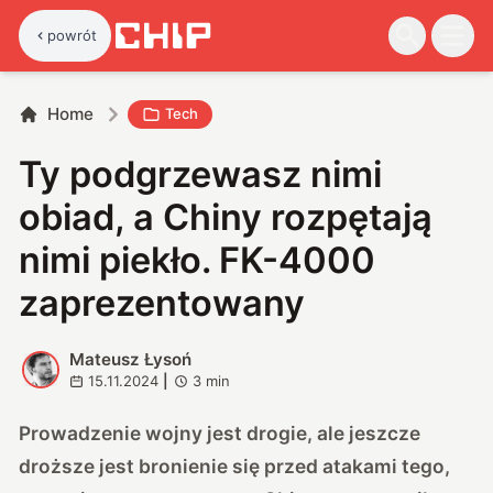
powrót
Home
Tech
Ty podgrzewasz nimi
obiad, a Chiny rozpętają
nimi piekło. FK-4000
zaprezentowany
Mateusz Łysoń
M
15.11.2024
|
3
min
Prowadzenie wojny jest drogie, ale jeszcze
droższe jest bronienie się przed atakami tego,