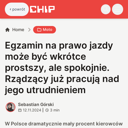
powrót
Home
Moto
Egzamin na prawo jazdy
może być wkrótce
prostszy, ale spokojnie.
Rządzący już pracują nad
jego utrudnieniem
Sebastian Górski
S
12.11.2024
|
3
min
W Polsce dramatycznie mały procent kierowców