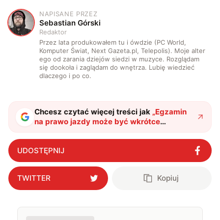
NAPISANE PRZEZ
S
Sebastian Górski
Redaktor
Przez lata produkowałem tu i ówdzie (PC World,
Komputer Świat, Next Gazeta.pl, Telepolis). Moje alter
ego od zarania dziejów siedzi w muzyce. Rozglądam
się dookoła i zaglądam do wnętrza. Lubię wiedzieć
dlaczego i po co.
Chcesz czytać więcej treści jak
„
Egzamin
na prawo jazdy może być wkrótce
prostszy, ale spokojnie. Rządzący już
pracują nad jego utrudnieniem
"
?
UDOSTĘPNIJ
TWITTER
Kopiuj