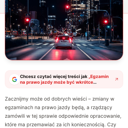
Chcesz czytać więcej treści jak
„
Egzamin
na prawo jazdy może być wkrótce
prostszy, ale spokojnie. Rządzący już
pracują nad jego utrudnieniem
"
?
Zacznijmy może od dobrych wieści – zmiany w
egzaminach na prawo jazdy będą, a rządzący
zamówili w tej sprawie odpowiednie opracowanie,
które ma przemawiać za ich koniecznością. Czy