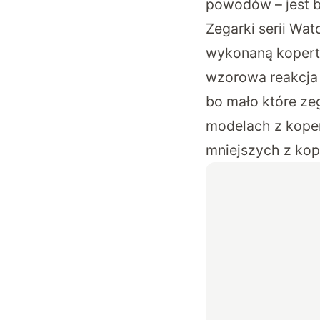
powodów – jest ba
Zegarki serii Wa
wykonaną kopertą
wzorowa reakcja n
bo mało które ze
modelach z kope
mniejszych z kope