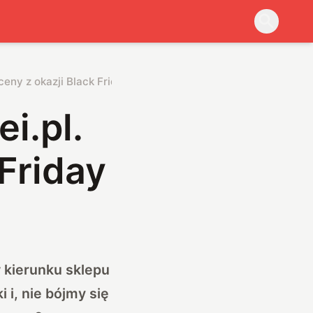
ceny z okazji Black Friday
i.pl.
Friday
w kierunku sklepu
 i, nie bójmy się