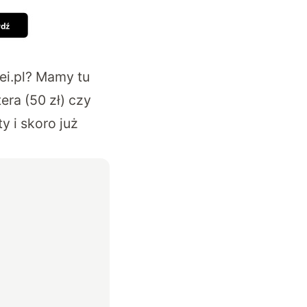
i.pl
? Mamy tu
ra (50 zł) czy
y i skoro już