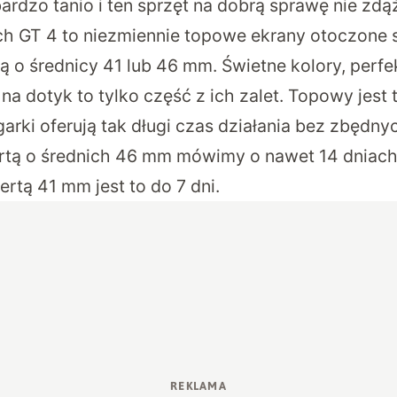
rdzo tanio i ten sprzęt na dobrą sprawę nie zdąż
tch GT 4 to niezmiennie topowe ekrany otoczone s
 o średnicy 41 lub 46 mm. Świetne kolory, perfek
a dotyk to tylko część z ich zalet. Topowy jest 
garki oferują tak długi czas działania bez zbędn
rtą o średnich 46 mm mówimy o nawet 14 dniach
rtą 41 mm jest to do 7 dni.