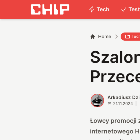
Tech
Tes
Home
Tec
Szalon
Przece
Arkadiusz Dz
A
21.11.2024
|
Łowcy promocji z
internetowego Hu