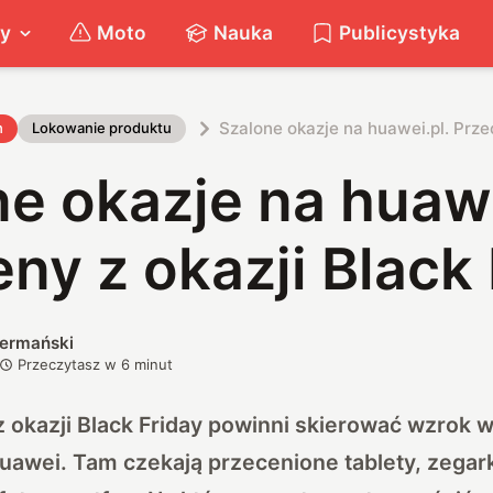
ty
Moto
Nauka
Publicystyka
Szalone okazje na huawei.pl. Prze
h
Lokowanie produktu
e okazje na huawe
ny z okazji Black 
iermański
Przeczytasz w
6
minut
 okazji Black Friday powinni skierować wzrok 
awei. Tam czekają przecenione tablety, zegarki