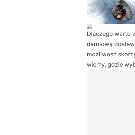
Dlaczego warto w
darmową dostawę,
możliwość skorzys
wiemy, gdzie wyb