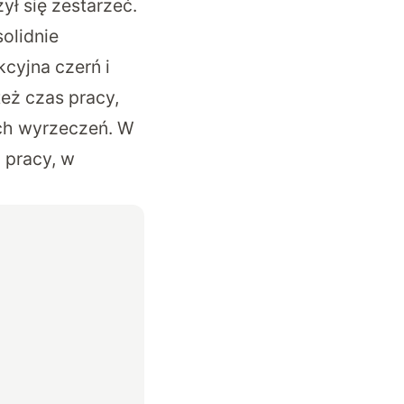
ył się zestarzeć.
olidnie
cyjna czerń i
też czas pracy,
ych wyrzeczeń. W
 pracy, w