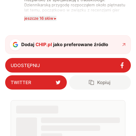
Dziennikarską przygodę rozpocząłem około piętnastu
lat temu, początkowo w związku z recenzjami gier
komputerowych i filmów. Obecnie publikuję
jeszcze 16 słów ▸
zdecydowanie częściej na tematy związane z nauką
oraz technologią. W wolnym czasie uwielbiam
podróżować, śledzić kinowe i książkowe nowości, a
także uprawiać oraz oglądać sport.
Dodaj
CHIP.pl
jako preferowane źródło
UDOSTĘPNIJ
TWITTER
Kopiuj