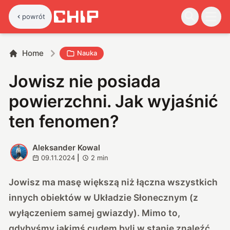
powrót
Home
Nauka
Jowisz nie posiada
powierzchni. Jak wyjaśnić
ten fenomen?
Aleksander Kowal
A
09.11.2024
|
2
min
Jowisz ma masę większą niż łączna wszystkich
innych obiektów w Układzie Słonecznym (z
wyłączeniem samej gwiazdy). Mimo to,
gdybyśmy jakimś cudem byli w stanie znaleźć