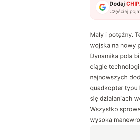
Dodaj
CHIP.
Częściej poj
Mały i potężny. 
wojska na nowy 
Dynamika pola bi
ciągle technolog
najnowszych doda
quadkopter typu 
się działaniach w
Wszystko sprowad
wysoką manewro