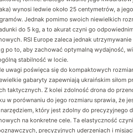
ptaka) wynosi ledwie około 25 centymetrów, a jeg
ogramów. Jednak pomimo swoich niewielkich roz
adunki do 5 kg, a to akurat czyni go odpowiedni
owych. RSI Europe zaleca jednak utrzymywani
kg po to, aby zachować optymalną wydajność, w
gólną stabilność w locie.
ele uwagi poświęca się do kompaktowych rozmi
niewielkie gabaryty zapewniają ukraińskim siłom 
ch taktycznych. Z kolei zdolność drona do przen
u w porównaniu do jego rozmiaru sprawia, że je
arzędziem, który jest zdolny do precyzyjnego d
owych na konkretne cele. Ta elastyczność czyn
oznawczych, precyzyjnych uderzeniach i misjac