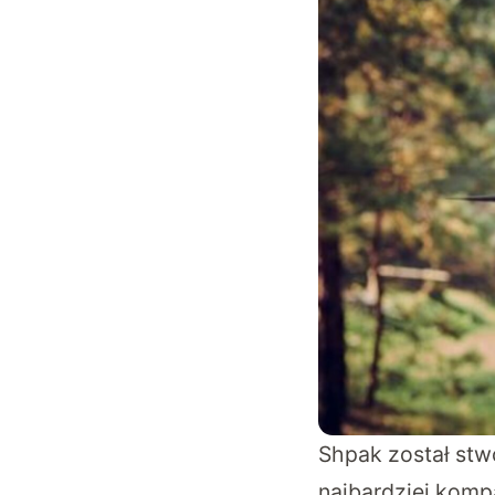
Shpak został st
najbardziej komp