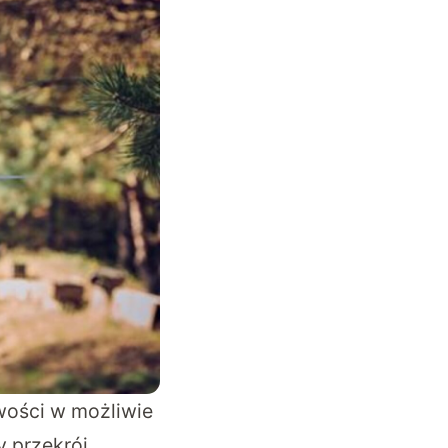
wości w możliwie
y przekrój