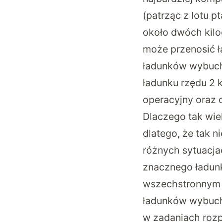
(patrząc z lotu 
około dwóch kil
może przenosić ł
ładunków wybuch
ładunku rzędu 2 
operacyjny oraz o
Dlaczego tak wi
dlatego, że tak 
różnych sytuacja
znacznego ładunk
wszechstronnym n
ładunków wybuch
w zadaniach rozp