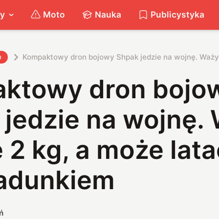
ty
Moto
Nauka
Publicystyka
Kompaktowy dron bojowy Shpak jedzie na wojnę. Waży l
h
ktowy dron bojo
 jedzie na wojnę.
 2 kg, a może lata
ładunkiem
ń