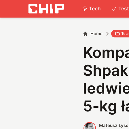
Tech
Tes
Home
Tec
Kompa
Shpak
ledwie
5-kg 
Mateusz Łyso
M