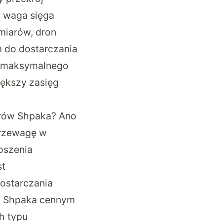
o waga sięga
miarów, dron
m do dostarczania
e maksymalnego
iększy zasięg
arów Shpaka? Ano
przewagę w
oszenia
st
ostarczania
i Shpaka cennym
h typu