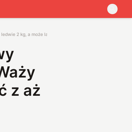
edwie 2 kg, a może latać z aż 5-kg ładunkiem
wy
 Waży
ć z aż