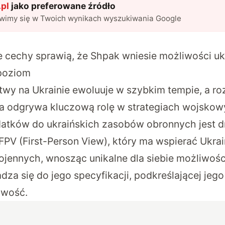
pl
jako preferowane źródło
awimy się w Twoich wynikach wyszukiwania Google
Te cechy sprawią, że Shpak wniesie możliwości uk
poziom
twy na Ukrainie ewoluuje w szybkim tempie, a roz
ia odgrywa kluczową rolę w strategiach wojsko
tków do ukraińskich zasobów obronnych jest d
FPV (First-Person View), który ma wspierać Ukra
ojennych, wnosząc unikalne dla siebie możliwości 
za się do jego specyfikacji, podkreślającej jego
wość.