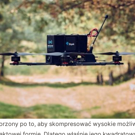
worzony po to, aby skompresować wysokie możli
aktowej formie. Dlatego właśnie jego kwadratow