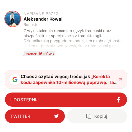
NAPISANE PRZEZ
A
Aleksander Kowal
Redaktor
Z wykształcenia romanista (język francuski oraz
hiszpański) ze specjalizacją z traduktologii.
Dziennikarską przygodę rozpocząłem około piętnastu
lat temu, początkowo w związku z recenzjami gier
komputerowych i filmów. Obecnie publikuję
jeszcze 16 słów ▸
zdecydowanie częściej na tematy związane z nauką
oraz technologią. W wolnym czasie uwielbiam
podróżować, śledzić kinowe i książkowe nowości, a
także uprawiać oraz oglądać sport.
Chcesz czytać więcej treści jak
„
Korekta
kodu zapewniła 10-milionową poprawę. Tak
usprawnili nagrzewanie plazmy
"
?
UDOSTĘPNIJ
TWITTER
Kopiuj