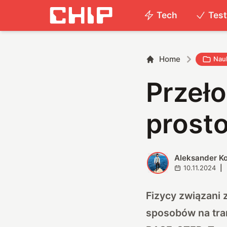
Tech
Tes
Home
Nau
Przeł
prost
Aleksander K
A
10.11.2024
|
Fizycy związani 
sposobów na tran