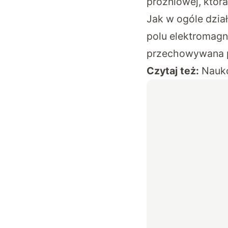
próżniowej, która
Jak w ogóle dzia
polu elektromagn
przechowywana p
Czytaj też:
Nauko