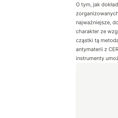
O tym, jak dokład
zorganizowanyc
najważniejsze, 
charakter ze wzgl
cząstki tą metod
antymaterii z C
instrumenty umożl