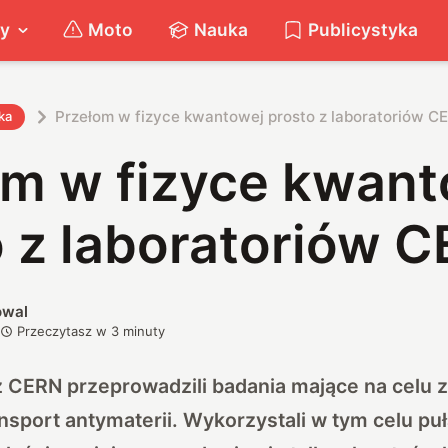
ty
Moto
Nauka
Publicystyka
Przełom w fizyce kwantowej prosto z laboratoriów C
ka
om w fizyce kwant
o z laboratoriów 
owal
Przeczytasz w
3
minuty
z CERN przeprowadzili badania mające na celu z
sport antymaterii. Wykorzystali w tym celu pu