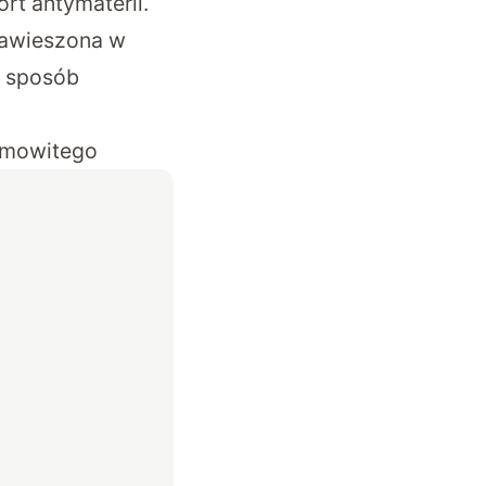
rt antymaterii.
zawieszona w
n sposób
samowitego