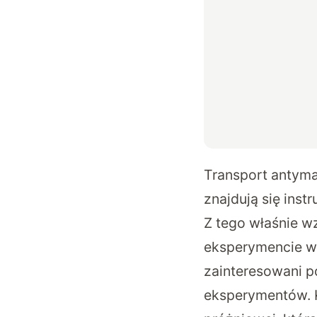
Transport antymat
znajdują się ins
Z tego właśnie wz
eksperymencie wy
zainteresowani p
eksperymentów. 