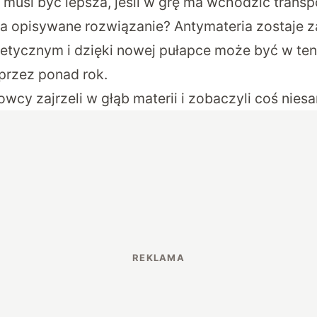
 musi być lepsza, jeśli w grę ma wchodzić transpo
ła opisywane rozwiązanie? Antymateria zostaje 
etycznym i dzięki nowej pułapce może być w te
rzez ponad rok.
wcy zajrzeli w głąb materii i zobaczyli coś nie