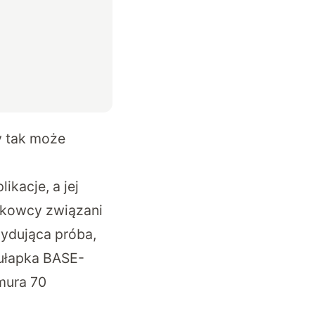
y tak może
kacje, a jej
aukowcy związani
ydująca próba,
pułapka BASE-
hmura 70