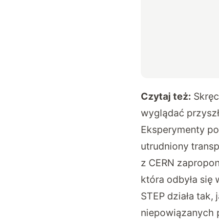
Czytaj też:
Skręc
wyglądać przyszł
Eksperymenty poś
utrudniony trans
z CERN zapropono
która odbyła się
STEP działa tak, 
niepowiązanych p