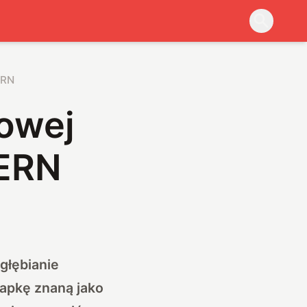
ERN
owej
CERN
głębianie
łapkę znaną jako