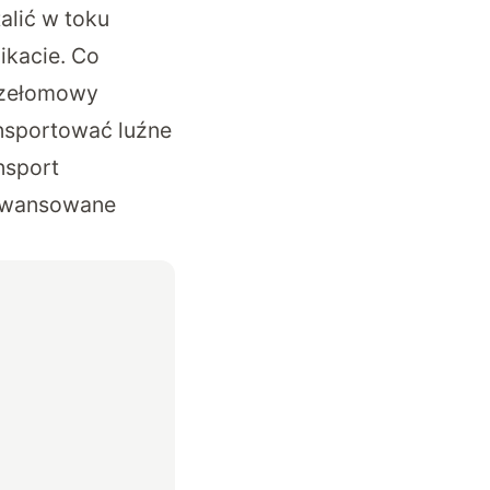
alić w toku
ikacie
. Co
rzełomowy
ansportować luźne
nsport
aawansowane