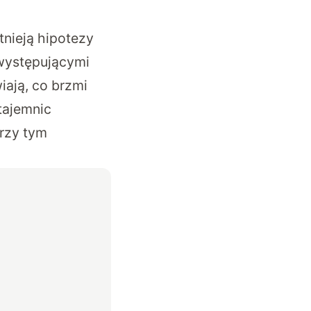
tnieją hipotezy
 występującymi
iają, co brzmi
tajemnic
przy tym