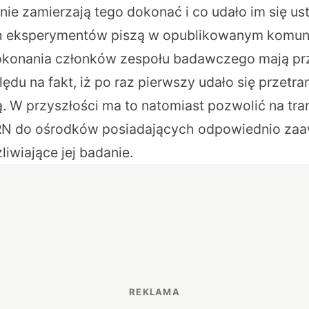
nie zamierzają tego dokonać i co udało im się ust
h eksperymentów piszą w
opublikowanym komun
dokonania członków zespołu badawczego mają p
ędu na fakt, iż po raz pierwszy udało się przetr
ą. W przyszłości ma to natomiast pozwolić na tra
ERN do ośrodków posiadających odpowiednio z
iwiające jej badanie.