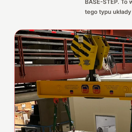
BASE-STEP. To wł
tego typu układy