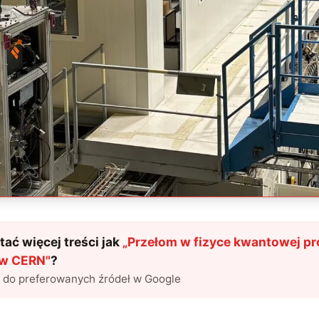
ać więcej treści jak
„
Przełom w fizyce kwantowej pr
ów CERN
"
?
l do preferowanych źródeł w Google