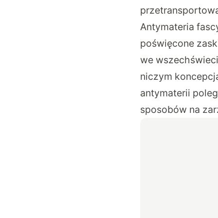
przetransportowa
Antymateria fascy
poświęcone zaska
we wszechświecie
niczym koncepcja
antymaterii poleg
sposobów na zarz