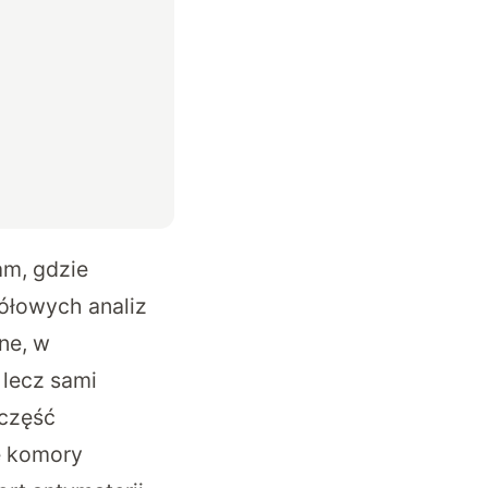
am, gdzie
ółowych analiz
ne, w
 lecz sami
 część
e komory