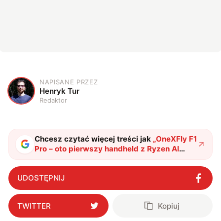
NAPISANE PRZEZ
H
Henryk Tur
Redaktor
Chcesz czytać więcej treści jak
„
OneXFly F1
Pro – oto pierwszy handheld z Ryzen AI
300. Drogi, ale wart swej ceny
"
?
UDOSTĘPNIJ
TWITTER
Kopiuj