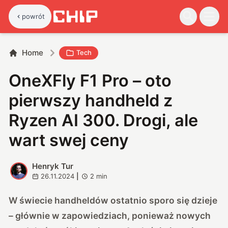
powrót
Home
Tech
OneXFly F1 Pro – oto
pierwszy handheld z
Ryzen AI 300. Drogi, ale
wart swej ceny
Henryk Tur
H
26.11.2024
|
2
min
W świecie handheldów ostatnio sporo się dzieje
– głównie w zapowiedziach, ponieważ nowych