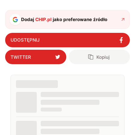
się od 2017 roku. Poza tym kocham fotografię, książki,
fantastykę i koty. W wolnych chwilach słucham muzyki
i gram w gry :)
Dodaj
CHIP.pl
jako preferowane źródło
UDOSTĘPNIJ
TWITTER
Kopiuj