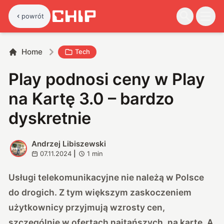
powrót
Home
Tech
Play podnosi ceny w Play
na Kartę 3.0 – bardzo
dyskretnie
Andrzej Libiszewski
A
07.11.2024
|
1
min
Usługi telekomunikacyjne nie należą w Polsce
do drogich. Z tym większym zaskoczeniem
użytkownicy przyjmują wzrosty cen,
szczególnie w ofertach najtańszych, na kartę. A