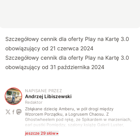
Szczegółowy cennik dla oferty Play na Kartę 3.0
obowiązujący od 21 czerwca 2024
Szczegółowy cennik dla oferty Play na Kartę 3.0
obowiązujący od 31 października 2024
NAPISANE PRZEZ
A
Andrzej Libiszewski
Redaktor
Zbłąkane dziecię Amberu, w pół drogi między
Wzorcem Porządku, a Logrusem Chaosu. Z
Ghostwheelem pod rękę, ze Spikardem w marzeniach,
earl pustki Pomiędzy, szalony książę Galerii Luster,
karta Tarota nakreślona między wtedy, a teraz. A
jeszcze 29 słów ▸
serio? Pisaniem o szeroko pojętej technice o zajmuję