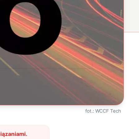
fot.: WCCF Tech
iązaniami.