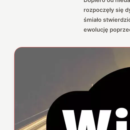
rozpoczęły się d
śmiało stwierdzi
ewolucję poprzedn