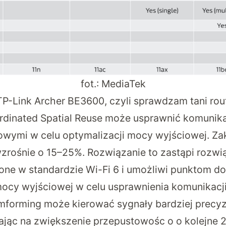
fot.: MediaTek
TP-Link Archer BE3600, czyli sprawdzam tani rout
rdinated Spatial Reuse może usprawnić komunik
wymi w celu optymalizacji mocy wyjściowej. Zak
rośnie o 15–25%. Rozwiązanie to zastąpi rozwią
ne w standardzie Wi-Fi 6 i umożliwi punktom 
cy wyjściowej w celu usprawnienia komunikacji.
forming może kierować sygnały bardziej precyzy
ając na zwiększenie przepustowośc o o kolejne 