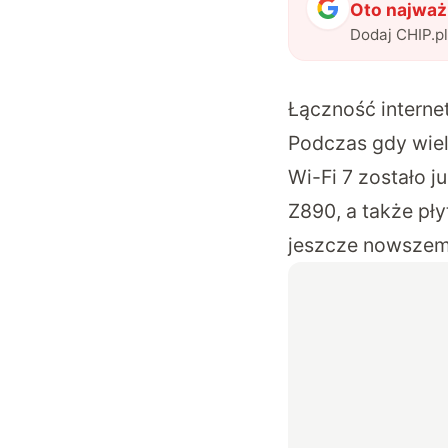
Oto najważ
Dodaj CHIP.p
Łączność interne
Podczas gdy wiel
Wi-Fi 7 zostało j
Z890, a także pł
jeszcze nowszem