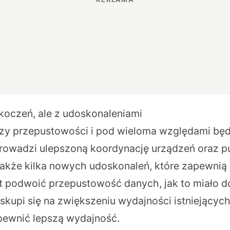
skoczeń, ale z udoskonaleniami
szy przepustowości i pod wieloma względami będ
prowadzi ulepszoną koordynację urządzeń oraz 
także kilka nowych udoskonaleń, które zapewni
t podwoić przepustowość danych, jak to miało d
 skupi się na zwiększeniu wydajności istniejącyc
apewnić lepszą wydajność.