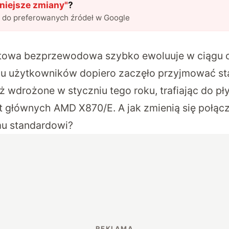
niejsze zmiany
"
?
l do preferowanych źródeł w Google
towa bezprzewodowa szybko ewoluuje w ciągu os
u użytkowników dopiero zaczęło przyjmować sta
uż wdrożone w styczniu tego roku, trafiając do pł
yt głównych AMD X870/E. A jak zmienią się połącz
u standardowi?