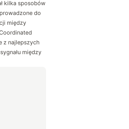
ł kilka sposobów
 wprowadzone do
cji między
 Coordinated
e z najlepszych
a sygnału między