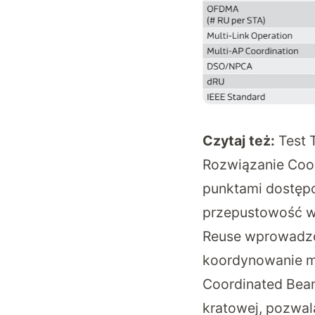
Czytaj też:
Test 
Rozwiązanie Coo
punktami dostępo
przepustowość wz
Reuse wprowadzo
koordynowanie mo
Coordinated Beam
kratowej, pozwal