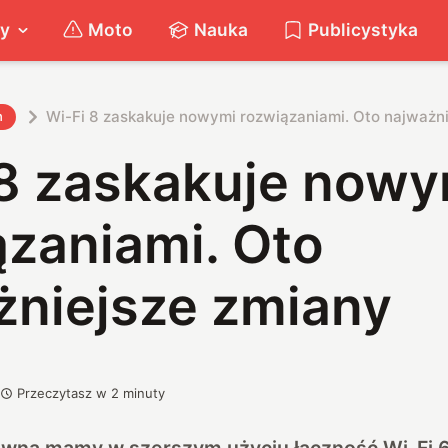
ty
Moto
Nauka
Publicystyka
Wi-Fi 8 zaskakuje nowymi rozwiązaniami. Oto najważn
h
 8 zaskakuje nowy
ązaniami. Oto
żniejsze zmiany
Przeczytasz w
2
minuty
wna mamy w szerszym użyciu łączność Wi-Fi 6,