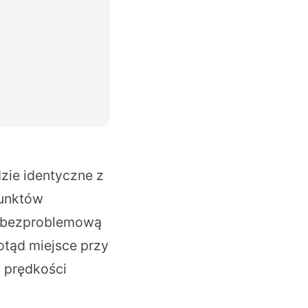
zie identyczne z
punktów
ą bezproblemową
otąd miejsce przy
h prędkości