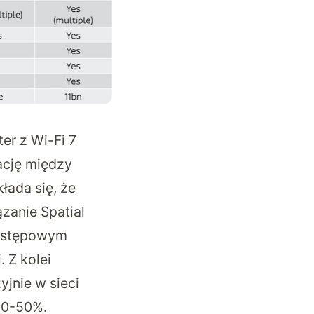
er z Wi-Fi 7
ację między
łada się, że
zanie Spatial
dostępowym
 Z kolei
jnie w sieci
20-50%.