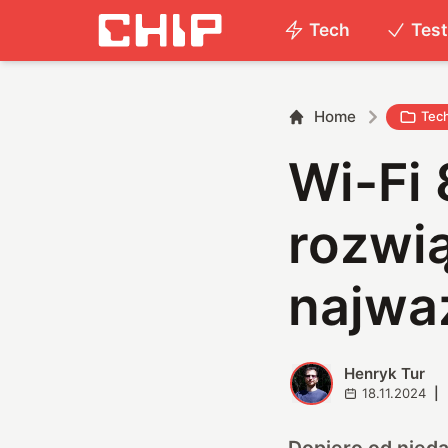
Tech
Tes
Home
Tec
Wi-Fi
rozwi
najwa
Henryk Tur
H
18.11.2024
|
Dopiero od nieda