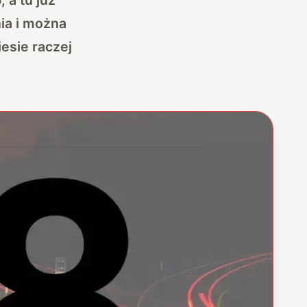
ia i można
iesie raczej