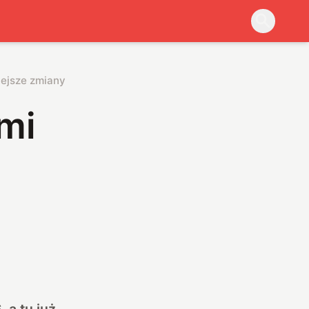
iejsze zmiany
mi
 a tu już