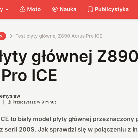
ty
Moto
Nauka
Publicystyka
Test płyty głównej Z890 Aorus Pro ICE
ty
łyty głównej Z89
 Pro ICE
rzemysław
4
|
Przeczytasz w
9
minut
ICE to biały model płyty głównej przeznaczony
z serii 200S. Jak sprawdzi się w połączeniu z In