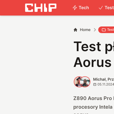
Tech
Tes
Home
Tes
Test p
Aorus
Michał, P
M
P
05.11.202
Z890 Aorus Pro 
procesory Intela 