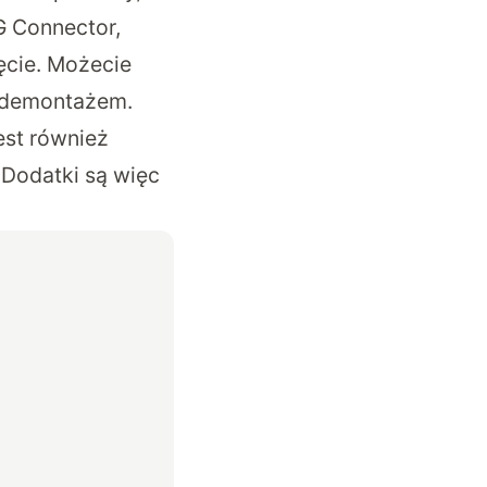
G Connector,
ięcie. Możecie
z demontażem.
est również
Dodatki są więc