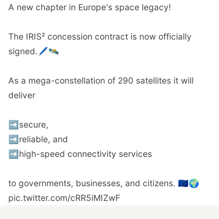
A new chapter in Europe's space legacy!
The IRIS² concession contract is now officially
signed.🖊️🛰️
As a mega-constellation of 290 satellites it will
deliver
➡️secure,
➡️reliable, and
➡️high-speed connectivity services
to governments, businesses, and citizens. 🇪🇺🌍
pic.twitter.com/cRR5iMIZwF