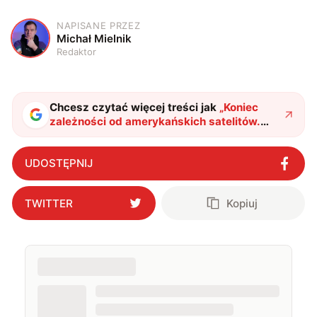
NAPISANE PRZEZ
M
Michał Mielnik
Redaktor
Chcesz czytać więcej treści jak
„
Koniec
zależności od amerykańskich satelitów.
Europa stawia własny system
"
?
UDOSTĘPNIJ
TWITTER
Kopiuj