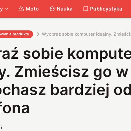
ty
Moto
Nauka
Publicystyka
Wyobraź sobie komputer idealny. Zmieścis
owanie produktu
aź sobie kompute
y. Zmieścisz go w 
chasz bardziej o
fona
ń