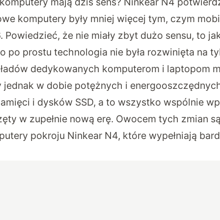
 komputery mają dziś sens?
Ninkear N4
potwierdz
owe komputery były mniej więcej tym, czym mobi
. Powiedzieć, że nie miały zbyt dużo sensu, to ja
o po prostu technologia nie była rozwinięta na ty
kładów dedykowanych komputerom i laptopom mi
y jednak w dobie potężnych i energooszczędnyc
amięci i dysków SSD, a to wszystko wspólnie w
ty w zupełnie nową erę. Owocem tych zmian są
putery pokroju
Ninkear N4
, które wypełniają bar