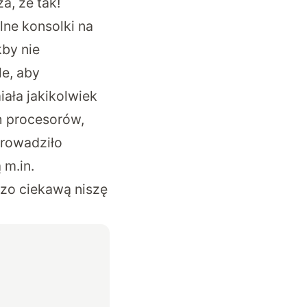
a, że tak!
lne konsolki na
kby nie
le, aby
ała jakikolwiek
h procesorów,
prowadziło
 m.in.
dzo ciekawą niszę