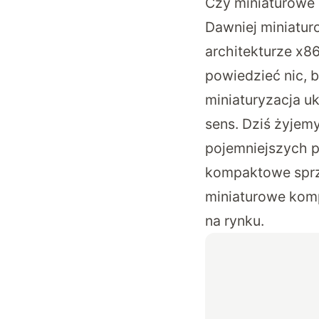
Czy miniaturowe
Dawniej miniatur
architekturze x86
powiedzieć nic, b
miniaturyzacja u
sens. Dziś żyjem
pojemniejszych p
kompaktowe sprzę
miniaturowe kom
na rynku.