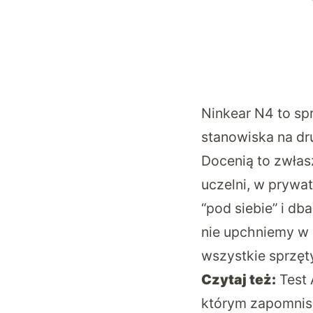
Ninkear N4
to sp
stanowiska na dru
Docenią to zwłas
uczelni, w prywa
“pod siebie” i db
nie upchniemy w c
wszystkie sprzę
Czytaj też:
Test
którym zapomnis