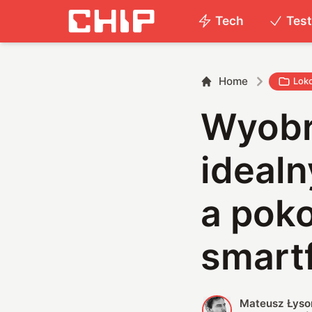
Tech
Tes
Home
Lok
Wyobr
idealn
a poko
smart
Mateusz Łyso
M