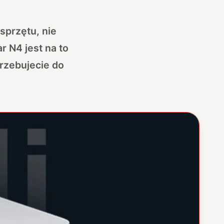
przętu, nie
ar N4
jest na to
rzebujecie do