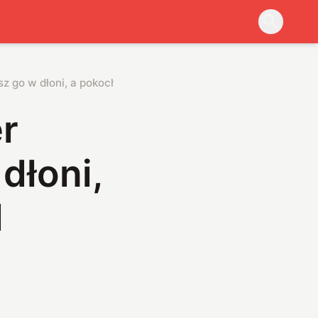
z go w dłoni, a pokochasz bardziej od smartfona
r
dłoni,
d