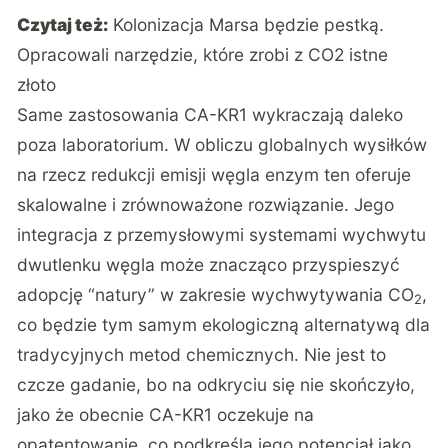
Czytaj też:
Kolonizacja Marsa będzie pestką.
Opracowali narzędzie, które zrobi z CO2 istne
złoto
Same zastosowania CA-KR1 wykraczają daleko
poza laboratorium. W obliczu globalnych wysiłków
na rzecz redukcji emisji węgla enzym ten oferuje
skalowalne i zrównoważone rozwiązanie. Jego
integracja z przemysłowymi systemami wychwytu
dwutlenku węgla może znacząco przyspieszyć
adopcję “natury” w zakresie wychwytywania CO
,
2
co będzie tym samym ekologiczną alternatywą dla
tradycyjnych metod chemicznych. Nie jest to
czcze gadanie, bo na odkryciu się nie skończyło,
jako że obecnie CA-KR1 oczekuje na
opatentowanie, co podkreśla jego potencjał jako