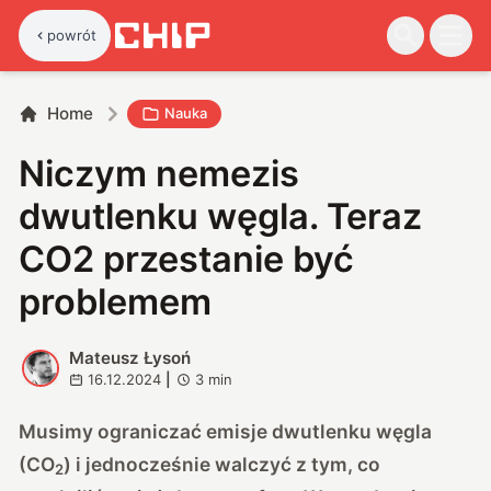
powrót
Home
Nauka
Niczym nemezis
dwutlenku węgla. Teraz
CO2 przestanie być
problemem
Mateusz Łysoń
M
16.12.2024
|
3
min
Musimy ograniczać emisje dwutlenku węgla
(CO
) i jednocześnie walczyć z tym, co
2