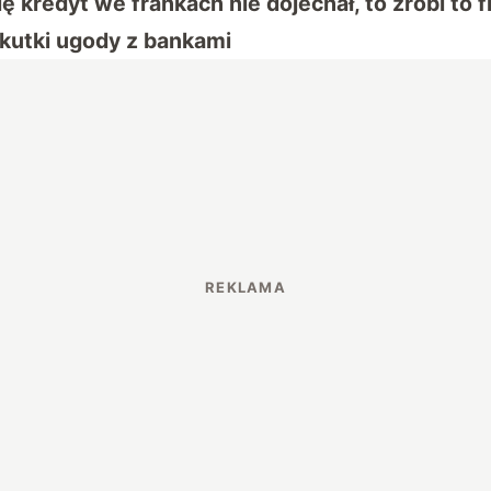
ię kredyt we frankach nie dojechał, to zrobi to f
kutki ugody z bankami