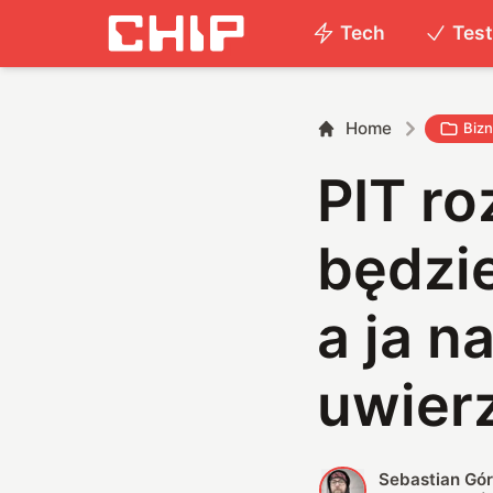
Tech
Tes
Home
Biz
PIT ro
będzi
a ja n
uwier
Sebastian Gór
S