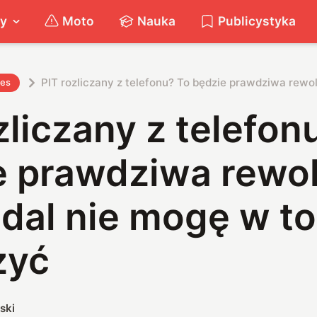
ty
Moto
Nauka
Publicystyka
PIT rozliczany z telefonu? To będzie prawdziwa rewol
nes
zliczany z telefon
e prawdziwa rewol
adal nie mogę w to
zyć
ski