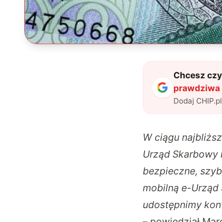
Chcesz czyt
prawdziwa r
Dodaj CHIP.p
W ciągu najbliżs
Urząd Skarbowy n
bezpieczne, szyb
mobilną e-Urząd
udostępnimy kont
– powiedział Mar