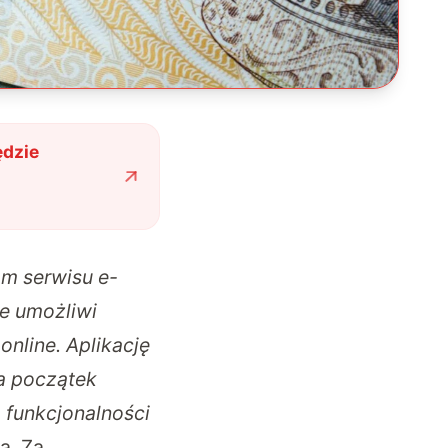
ędzie
om serwisu e-
re umożliwi
nline. Aplikację
a początek
 funkcjonalności
ą. Za