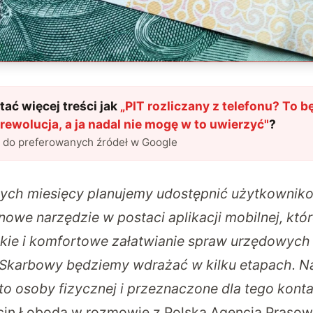
ać więcej treści jak
„
PIT rozliczany z telefonu? To b
ewolucja, a ja nadal nie mogę w to uwierzyć
"
?
l do preferowanych źródeł w Google
zych miesięcy planujemy udostępnić użytkownik
owe narzędzie w postaci aplikacji mobilnej, któ
kie i komfortowe załatwianie spraw urzędowych o
 Skarbowy będziemy wdrażać w kilku etapach. N
o osoby fizycznej i przeznaczone dla tego konta
cin Łoboda w rozmowie z Polską Agencją Prasow