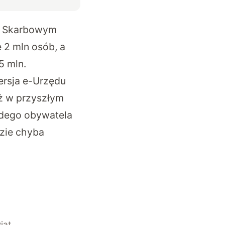
ie Skarbowym
 2 mln osób, a
5 mln.
ersja e-Urzędu
uż w przyszłym
żdego obywatela
dzie chyba
iat,