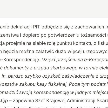
anie deklaracji PIT odbędzie się z zachowaniem
zeństwa i dopiero po potwierdzeniu tożsamości
a przejmie na siebie rolę punktu kontaktu z fisk
m będzie można załatwić dużo więcej urzędowych
 e-Korespondencję.
Dzięki przejściu na e-Koresp
ać dokumenty z urzędu skarbowego w formie elek
in. bardzo szybko uzyskać zaświadczenie z urz
kosztów zakupu kasy fiskalnej. Poza tym podatn
madzić swoją korespondencję w jednym miejscu 
stęp
– zapewnia Szef Krajowej Administracji Ska