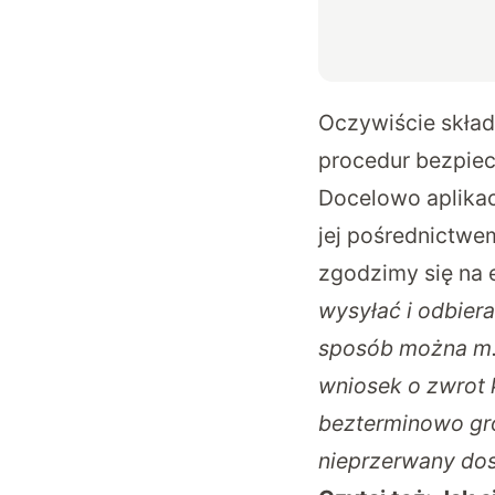
Oczywiście skład
procedur bezpiec
Docelowo aplikacj
jej pośrednictwe
zgodzimy się na
wysyłać i odbier
sposób można m. 
wniosek o zwrot 
bezterminowo gro
nieprzerwany do