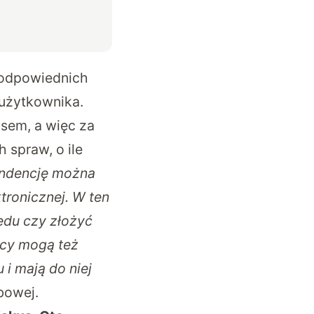
 odpowiednich
 użytkownika.
usem, a więc za
 spraw, o ile
ondencję można
tronicznej. W ten
ędu czy złożyć
icy mogą też
i mają do niej
rbowej.