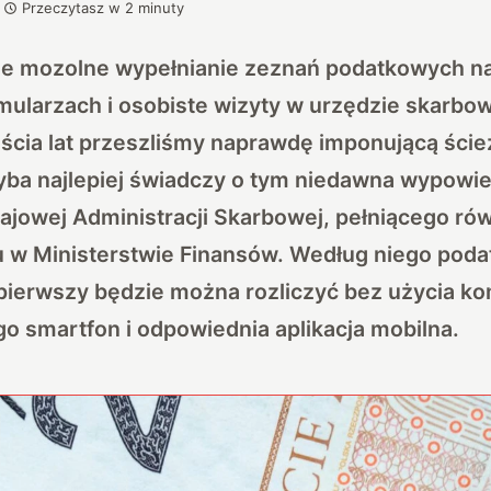
Przeczytasz w
2
minuty
e mozolne wypełnianie zeznań podatkowych na
mularzach i osobiste wizyty w urzędzie skarbo
ścia lat przeszliśmy naprawdę imponującą ści
hyba najlepiej świadczy o tym niedawna wypowi
ajowej Administracji Skarbowej, pełniącego ró
 w Ministerstwie Finansów. Według niego podat
pierwszy będzie można rozliczyć bez użycia k
o smartfon i odpowiednia aplikacja mobilna.