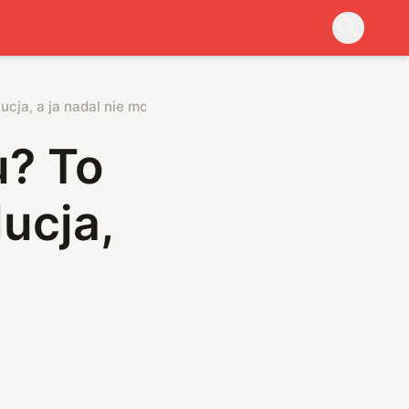
ucja, a ja nadal nie mogę w to uwierzyć
u? To
ucja,