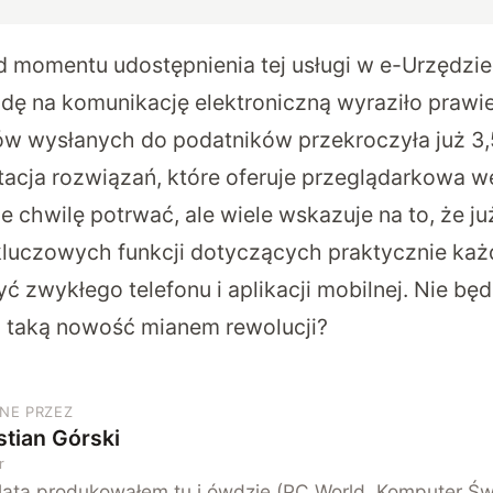
od momentu udostępnienia tej usługi w e-Urzędz
odę na komunikację elektroniczną wyraziło prawie
w wysłanych do podatników przekroczyła już 3,
acja rozwiązań, które oferuje przeglądarkowa w
chwilę potrwać, ale wiele wskazuje na to, że j
 kluczowych funkcji dotyczących praktycznie ka
 zwykłego telefonu i aplikacji mobilnej. Nie bę
 taką nowość mianem rewolucji?
NE PRZEZ
tian Górski
r
lata produkowałem tu i ówdzie (PC World, Komputer Św