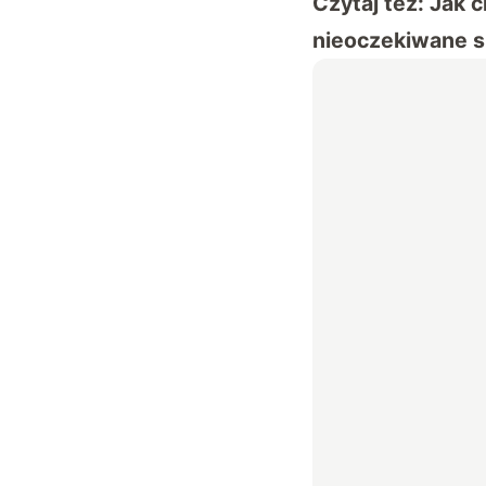
Czytaj też:
Jak c
nieoczekiwane s