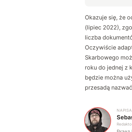
Okazuje się, że 
(lipiec 2022), zg
liczba dokumentó
Oczywiście adapt
Skarbowego może 
roku do jednej z
będzie można użyć
przesadą nazwać
NAPISA
Sebas
S
Redakto
Przez 