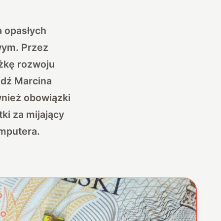
 opasłych
wym. Przez
eżkę rozwoju
edź Marcina
wnież obowiązki
ki za mijający
omputera.