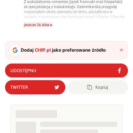
Z wykształcenia romanista (język francuski oraz hiszpański)
ze specjalizacją z traduktologii. Dziennikarską przygodę
rozpocząłem około piętnastu lat temu, początkowo w
związku z recenzjami gier komputerowych i filmów. Obecnie
publikuję zdecydowanie częściej na tematy związane z
jeszcze 16 słów ▸
nauką oraz technologią. W wolnym czasie uwielbiam
podróżować, śledzić kinowe i książkowe nowości, a także
uprawiać oraz oglądać sport.
Dodaj
CHIP.pl
jako preferowane źródło
UDOSTĘPNIJ
TWITTER
Kopiuj