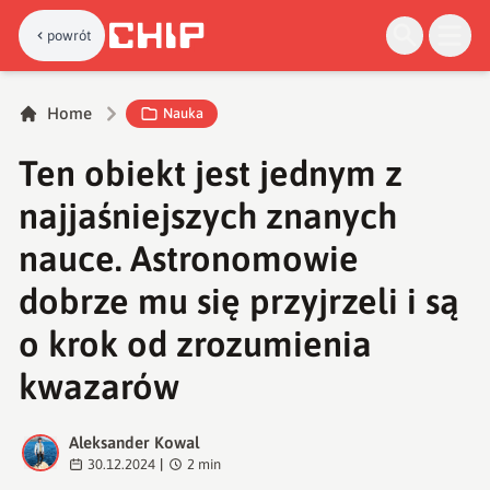
powrót
Home
Nauka
Ten obiekt jest jednym z
najjaśniejszych znanych
nauce. Astronomowie
dobrze mu się przyjrzeli i są
o krok od zrozumienia
kwazarów
Aleksander Kowal
A
30.12.2024
|
2
min