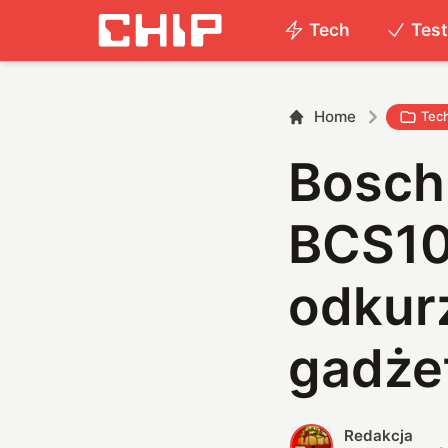
Tech
Tes
Home
Tec
Bosch
BCS10
odkurz
gadżet
Redakcja
R