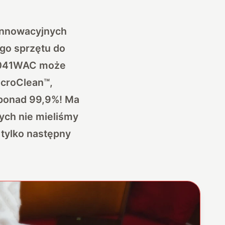
 innowacyjnych
go sprzętu do
S1041WAC może
icroClean™,
 ponad 99,9%! Ma
rych nie mieliśmy
 tylko następny