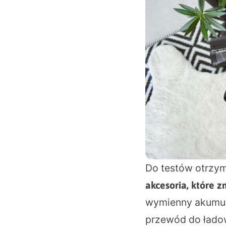
Do testów otrzym
akcesoria, które 
wymienny akumula
przewód do łado