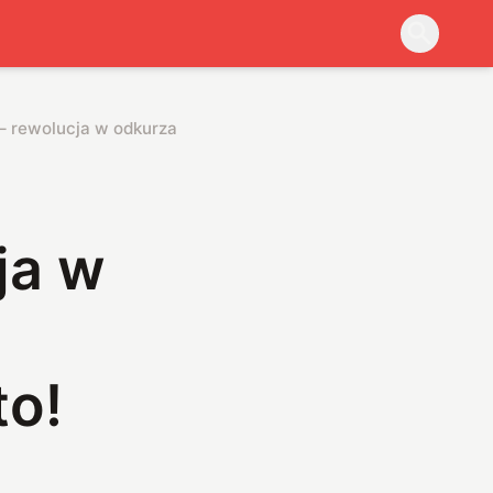
rewolucja w odkurzaniu czy kolejny gadżet? Sprawdziliśmy 
ja w
to!