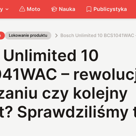
ty
Moto
Nauka
Publicystyka
Bosch Unlimited 10 BCS1041WAC – 
h
Lokowanie produktu
 Unlimited 10
41WAC – rewoluc
aniu czy kolejny
? Sprawdziliśmy 