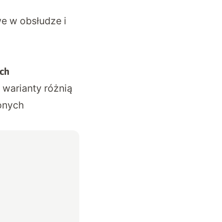
we w obsłudze i
ch
 warianty różnią
onych