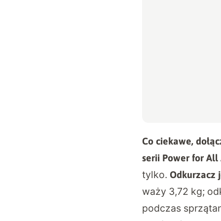
Co ciekawe, dołąc
serii Power for All
tylko.
O
dkurzacz j
waży 3,72 kg; odk
podczas sprzątan