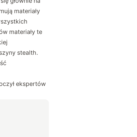
się głównie na
mują materiały
wszystkich
w materiały te
iej
szyny stealth.
ość
koczył ekspertów