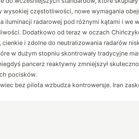
e do wcześniejszych standardów, które skupiały 
w wysokiej częstotliwości, nowe wymagania obej
ia iluminacji radarowej pod różnymi kątami i we 
iwości. Dodatkowo od teraz w oczach Chińczykó
 cienkie i zdolne do neutralizowania radarów nisk
które w dużym stopniu skontrowały tradycyjne ma
k niegdyś pancerz reaktywny zmniejszył skuteczn
ch pocisków.
iwiec bez pilota wzbudza kontrowersje. Iran zas