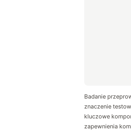
Badanie przeprow
znaczenie testow
kluczowe kompone
zapewnienia komp