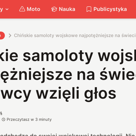
ty
Moto
Nauka
Publicystyka
Chińskie samoloty wojskowe najpotężniejsze na świeci
h
kie samoloty woj
ężniejsze na świe
wcy wzięli głos
ń
Przeczytasz w
3
minuty
podchodzą
do swojej
wojskowej technologii
. Ni