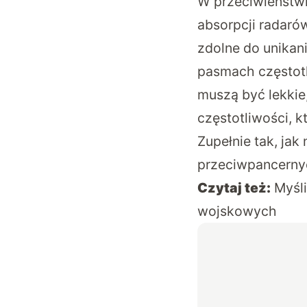
W przeciwieństwi
absorpcji radaró
zdolne do unikan
pasmach częstotl
muszą być lekkie,
częstotliwości, 
Zupełnie tak, ja
przeciwpancerny
Czytaj też:
Myśl
wojskowych