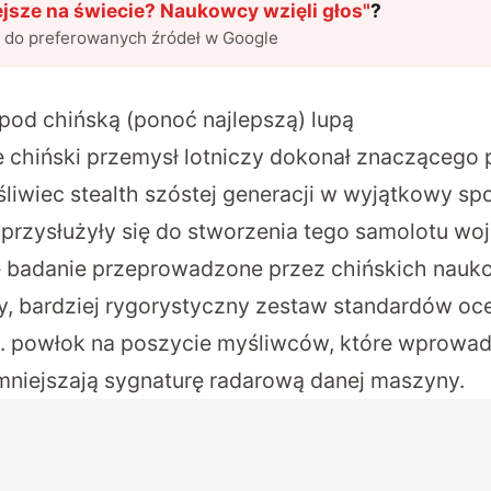
jsze na świecie? Naukowcy wzięli głos
"
?
l do preferowanych źródeł w Google
 pod chińską (ponoć najlepszą) lupą
e chiński przemysł lotniczy dokonał znaczącego 
liwiec stealth szóstej generacji w wyjątkowy s
 przysłużyły się do stworzenia tego samolotu wo
e badanie przeprowadzone przez chińskich nauk
, bardziej rygorystyczny zestaw standardów oc
np. powłok na poszycie myśliwców, które wprowad
zmniejszają sygnaturę radarową danej maszyny.