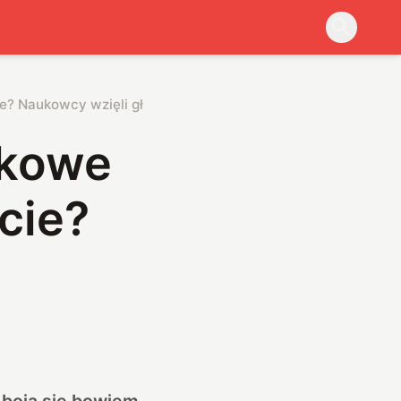
e? Naukowcy wzięli głos
skowe
cie?
e boją się bowiem