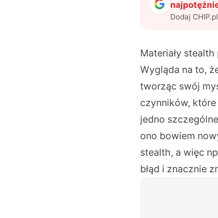
najpotężnie
Dodaj CHIP.p
Materiały stealth
Wygląda na to, ż
tworząc swój myś
czynników, które
jedno szczególn
ono bowiem nowy
stealth, a więc 
błąd i znacznie 