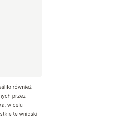
śliło również
nych przez
a, w celu
tkie te wnioski