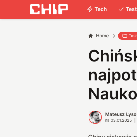
Tech
Tes
Home
Tec
Chińs
najpot
Nauko
Mateusz Łyso
M
03.01.2025
|
Chiny
ciekawie 