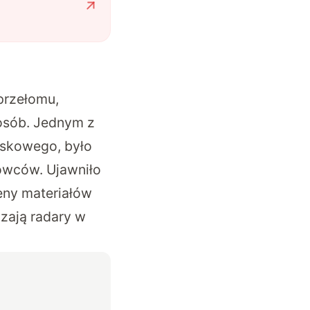
przełomu,
posób. Jednym z
jskowego, było
owców. Ujawniło
eny materiałów
zają radary w