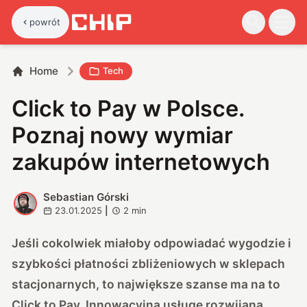
powrót
Home
Tech
Click to Pay w Polsce.
Poznaj nowy wymiar
zakupów internetowych
Sebastian Górski
S
23.01.2025
|
2
min
Jeśli cokolwiek miałoby odpowiadać wygodzie i
szybkości płatności zbliżeniowych w sklepach
stacjonarnych, to największe szanse ma na to
Click to Pay. Innowacyjną usługę rozwijaną