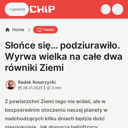
powrót
Home
Nauka
Słońce się… podziurawiło.
Wyrwa wielka na całe dwa
równiki Ziemi
Radek Kosarzycki
R
28.01.2025
|
3
min
Z powierzchni Ziemi tego nie widać, ale w
bezpośrednim otoczeniu naszej planety w
nadchodzących kilku dniach będzie dość
niespokojnie. Jak donoszą heliofizycy