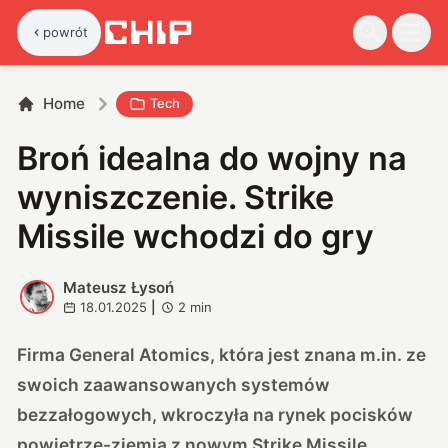
powrót
Home
Tech
Broń idealna do wojny na
wyniszczenie. Strike
Missile wchodzi do gry
Mateusz Łysoń
M
18.01.2025
|
2
min
Firma General Atomics, która jest znana m.in. ze
swoich zaawansowanych systemów
bezzałogowych, wkroczyła na rynek pocisków
powietrze-ziemia z nowym Strike Missile.