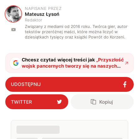
NAPISANE PRZEZ
M
Mateusz Łysoń
Redaktor
Związany z mediami od 2016 roku. Twórca gier, autor
tekstów przeróżnej maści, które można liczyć w
dziesiątkach tysięcy oraz książki Powrót do Korzeni.
Chcesz czytać więcej treści jak
„
Przyszłość
wojsk pancernych tworzy się na naszych
oczach. Dlaczego K3 to rewolucja w
czołgach?
"
?
UDOSTĘPNIJ
TWITTER
Kopiuj