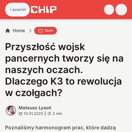
powrót
Home
Tech
Przyszłość wojsk
pancernych tworzy się na
naszych oczach.
Dlaczego K3 to rewolucja
w czołgach?
Mateusz Łysoń
M
10.01.2025
|
3
min
Poznaliśmy harmonogram prac, które dadzą