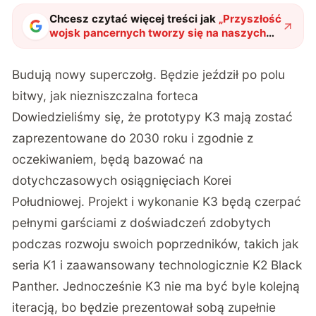
Chcesz czytać więcej treści jak
„
Przyszłość
wojsk pancernych tworzy się na naszych
oczach. Dlaczego K3 to rewolucja w
czołgach?
"
?
Budują nowy superczołg. Będzie jeździł po polu
bitwy, jak niezniszczalna forteca
Dowiedzieliśmy się, że prototypy K3 mają zostać
zaprezentowane do 2030 roku i zgodnie z
oczekiwaniem, będą bazować na
dotychczasowych osiągnięciach Korei
Południowej. Projekt i wykonanie K3 będą czerpać
pełnymi garściami z doświadczeń zdobytych
podczas rozwoju swoich poprzedników, takich jak
seria K1 i zaawansowany technologicznie K2 Black
Panther. Jednocześnie K3 nie ma być byle kolejną
iteracją, bo będzie prezentował sobą zupełnie