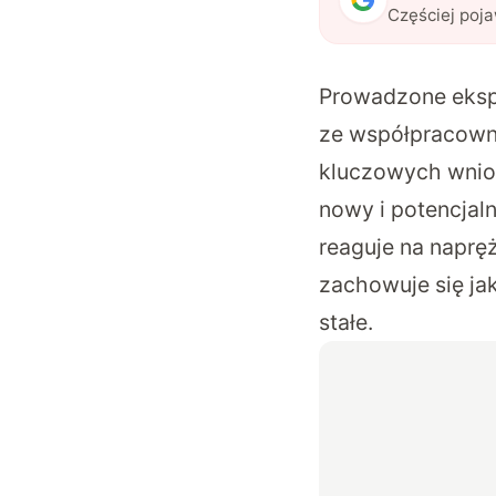
Częściej poj
Prowadzone ekspe
ze współpracowni
kluczowych wnios
nowy i potencjal
reaguje na naprę
zachowuje się ja
stałe.