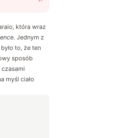
raio, która wraz
ience
. Jednym z
yło to, że ten
powy sposób
: czasami
a myśl ciało