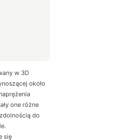
owany w 3D
wynoszącej około
naprężenia
ały one różne
 zdolnością do
łe.
 się