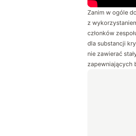
Zanim w ogóle do
z wykorzystanie
członków zespoł
dla substancji kr
nie zawierać stał
zapewniających b