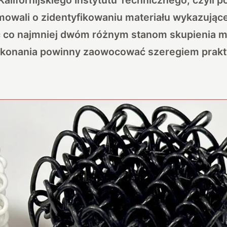
mowali o zidentyfikowaniu materiału wykazując
 co najmniej dwóm różnym stanom skupienia ma
dokonania powinny zaowocować szeregiem prak