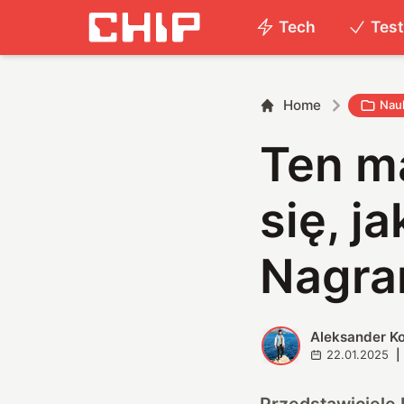
Tech
Tes
Home
Nau
Ten ma
się, j
Nagran
Aleksander K
A
22.01.2025
|
Przedstawiciele 