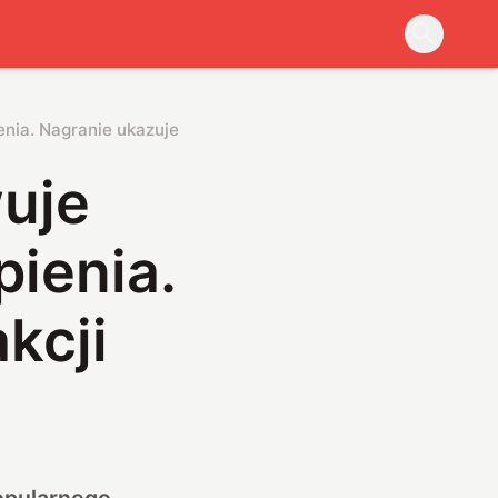
enia. Nagranie ukazuje go w akcji
wuje
pienia.
kcji
popularnego