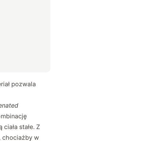
riał pozwala
enated
ombinację
ciała stałe. Z
, chociażby w