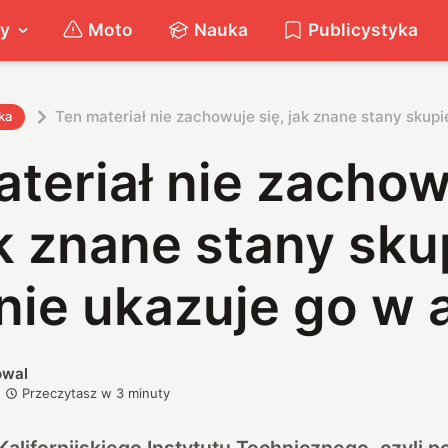
ty
Moto
Nauka
Publicystyka
Ten materiał nie zachowuje się, jak znane stany skupi
ka
teriał nie zacho
ak znane stany sku
ie ukazuje go w a
owal
Przeczytasz w
3
minuty
Kalifornijskiego Instytutu Technicznego, czyli 