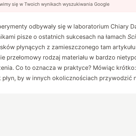
awimy się w Twoich wynikach wyszukiwania Google
rymenty odbywały się w laboratorium Chiary Da
kami pisze o ostatnich sukcesach na łamach
Sc
ków płynących z zamieszczonego tam artykułu b
nie przełomowy rodzaj materiału w bardzo niety
żenia. Co to oznacza w praktyce? Mówiąc krótko
k płyn, by w innych okolicznościach przywodzić n