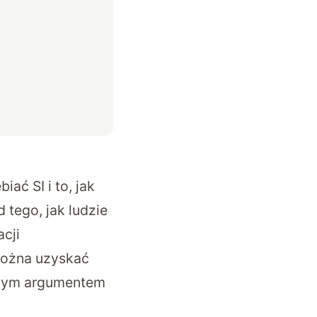
ać SI i to, jak
tego, jak ludzie
cji
 można uzyskać
dynym argumentem