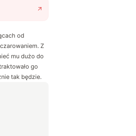
iącach od
ozczarowaniem. Z
 mieć mu dużo do
otraktowało go
nie tak będzie.