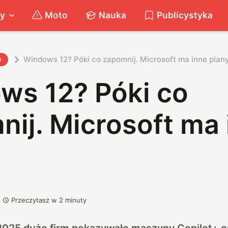
ty
Moto
Nauka
Publicystyka
Windows 12? Póki co zapomnij. Microsoft ma inne plan
h
ws 12? Póki co
ij. Microsoft ma 
Przeczytasz w
2
minuty
2025 dużo firm pokazywało maszyny Copilot+ o