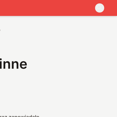
y
inne
raz zapowiadało