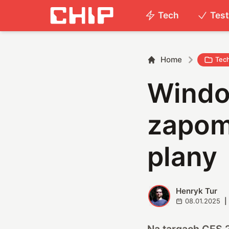
Tech
Tes
Home
Tec
Windo
zapomn
plany
Henryk Tur
H
08.01.2025
|
Na targach CES 