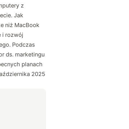
mputery z
ecie. Jak
ze niż MacBook
 i rozwój
nego. Podczas
r ds. marketingu
becnych planach
października 2025