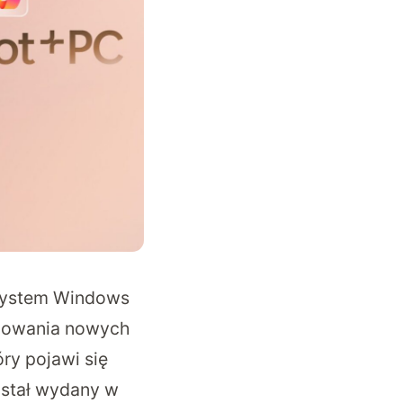
a system Windows
upowania nowych
ry pojawi się
ostał wydany w