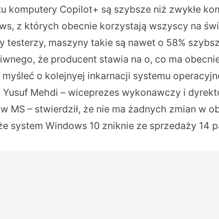
u komputery Copilot+ są szybsze niż zwykłe ko
, z których obecnie korzystają wszyscy na świ
y testerzy, maszyny takie są nawet o 58% szybs
iwnego, że producent stawia na o, co ma obecnie
t myśleć o kolejnyej inkarnacji systemu operacyj
Yusuf Mehdi – wiceprezes wykonawczy i dyrekto
 MS – stwierdził, że nie ma żadnych zmian w o
i że system Windows 10 zniknie ze sprzedaży 14 