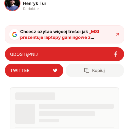
H
Henryk Tur
Redaktor
Chcesz czytać więcej treści jak
„
MSI
prezentuje laptopy gamingowe z
zastosowaniem SI. Gracze będą
zachwyceni
"
?
UDOSTĘPNIJ
TWITTER
Kopiuj