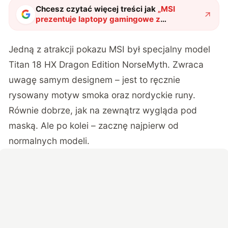
Chcesz czytać więcej treści jak
„
MSI
prezentuje laptopy gamingowe z
zastosowaniem SI. Gracze będą
zachwyceni
"
?
Jedną z atrakcji pokazu MSI był specjalny model
Titan 18 HX Dragon Edition NorseMyth. Zwraca
uwagę samym designem – jest to ręcznie
rysowany motyw smoka oraz nordyckie runy.
Równie dobrze, jak na zewnątrz wygląda pod
maską. Ale po kolei – zacznę najpierw od
normalnych modeli.