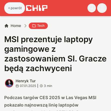
powrót
Home
Tech
MSI prezentuje laptopy
gamingowe z
zastosowaniem SI. Gracze
będą zachwyceni
Henryk Tur
H
07.01.2025
|
3
min
Podczas targów CES 2025 w Las Vegas MSI
pokazało najnowszą linię laptopów