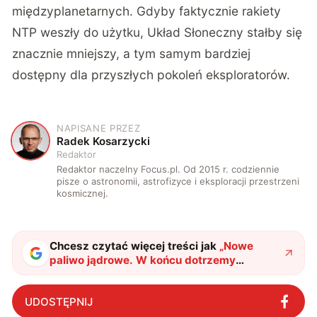
międzyplanetarnych. Gdyby faktycznie rakiety
NTP weszły do użytku, Układ Słoneczny stałby się
znacznie mniejszy, a tym samym bardziej
dostępny dla przyszłych pokoleń eksploratorów.
NAPISANE PRZEZ
R
Radek Kosarzycki
Redaktor
Redaktor naczelny Focus.pl. Od 2015 r. codziennie
pisze o astronomii, astrofizyce i eksploracji przestrzeni
kosmicznej.
Chcesz czytać więcej treści jak
„
Nowe
paliwo jądrowe. W końcu dotrzemy
wszędzie i szybko
"
?
UDOSTĘPNIJ