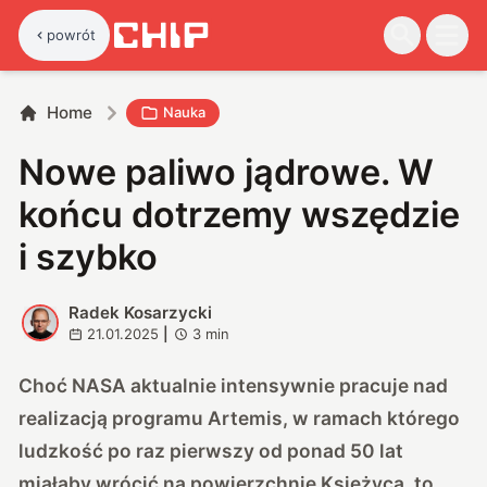
powrót
Home
Nauka
Nowe paliwo jądrowe. W
końcu dotrzemy wszędzie
i szybko
Radek Kosarzycki
R
21.01.2025
|
3
min
Choć NASA aktualnie intensywnie pracuje nad
realizacją programu Artemis, w ramach którego
ludzkość po raz pierwszy od ponad 50 lat
miałaby wrócić na powierzchnię Księżyca, to