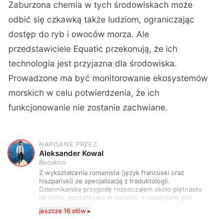
Zaburzona chemia w tych środowiskach może
odbić się czkawką także ludziom, ograniczając
dostęp do ryb i owoców morza. Ale
przedstawiciele Equatic przekonują, że ich
technologia jest przyjazna dla środowiska.
Prowadzone ma być monitorowanie ekosystemów
morskich w celu potwierdzenia, że ich
funkcjonowanie nie zostanie zachwiane.
NAPISANE PRZEZ
A
Aleksander Kowal
Redaktor
Z wykształcenia romanista (język francuski oraz
hiszpański) ze specjalizacją z traduktologii.
Dziennikarską przygodę rozpocząłem około piętnastu
lat temu, początkowo w związku z recenzjami gier
komputerowych i filmów. Obecnie publikuję
jeszcze 16 słów ▸
zdecydowanie częściej na tematy związane z nauką