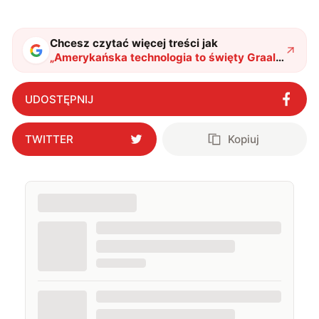
oraz technologią. W wolnym czasie uwielbiam
podróżować, śledzić kinowe i książkowe nowości, a
także uprawiać oraz oglądać sport.
Chcesz czytać więcej treści jak
„
Amerykańska technologia to święty Graal
elektrochemii. Usuwa dwutlenek węgla, a
dostarcza paliwa
"
?
UDOSTĘPNIJ
TWITTER
Kopiuj