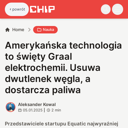
powrót
Home
Nauka
Amerykańska technologia
to święty Graal
elektrochemii. Usuwa
dwutlenek węgla, a
dostarcza paliwa
Aleksander Kowal
A
05.01.2025
|
2
min
Przedstawiciele startupu Equatic najwyraźniej