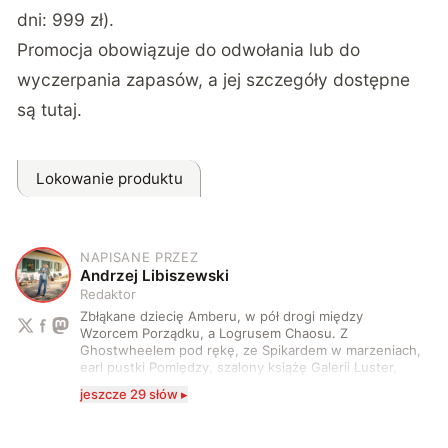
dni: 999 zł).
Promocja obowiązuje do odwołania lub do
wyczerpania zapasów, a jej szczegóły dostępne
są
tutaj
.
Lokowanie produktu
NAPISANE PRZEZ
A
Andrzej Libiszewski
Redaktor
Zbłąkane dziecię Amberu, w pół drogi między
Wzorcem Porządku, a Logrusem Chaosu. Z
Ghostwheelem pod rękę, ze Spikardem w marzeniach,
earl pustki Pomiędzy, szalony książę Galerii Luster,
karta Tarota nakreślona między wtedy, a teraz. A
jeszcze 29 słów ▸
serio? Pisaniem o szeroko pojętej technice o zajmuję
się od 2017 roku. Poza tym kocham fotografię, książki,
fantastykę i koty. W wolnych chwilach słucham muzyki