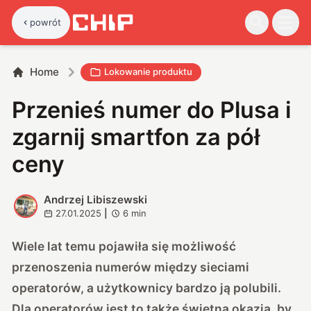
powrót
Home
Lokowanie produktu
Przenieś numer do Plusa i
zgarnij smartfon za pół
ceny
Andrzej Libiszewski
A
27.01.2025
|
6
min
Wiele lat temu pojawiła się możliwość
przenoszenia numerów między sieciami
operatorów, a użytkownicy bardzo ją polubili.
Dla operatorów jest to także świetna okazja, by